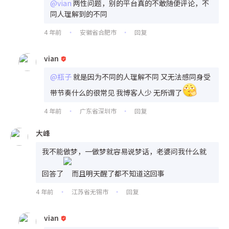
@vian
两性问题，别的平台真的不敢随便评论，不
同人理解到的不同
4 年前
安徽省合肥市
回复
•
•
vian
@瓶子
就是因为不同的人理解不同 又无法感同身受
带节奏什么的很常见 我博客人少 无所谓了
4 年前
广东省深圳市
回复
•
•
大峰
我不能做梦，一做梦就容易说梦话，老婆问我什么就
回答了
而且明天醒了都不知道这回事
4 年前
江苏省无锡市
回复
•
•
vian