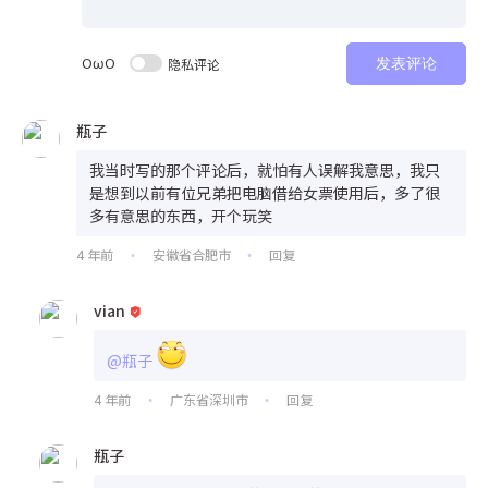
OωO
隐私评论
发表评论
瓶子
我当时写的那个评论后，就怕有人误解我意思，我只
是想到以前有位兄弟把电脑借给女票使用后，多了很
多有意思的东西，开个玩笑
4 年前
安徽省合肥市
回复
•
•
vian
@瓶子
4 年前
广东省深圳市
回复
•
•
瓶子