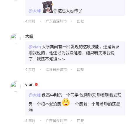
@大峰
你这也太恐怖了
4 年前
广东省深圳市
回复
•
•
大峰
@vian
大学期间有一回发现的这项技能，还是舍友
跟我说的，他还以为我没睡着，结果明天跟我说
了，我还不知道～～
4 年前
江苏省无锡市
回复
•
•
vian
@大峰
像高中时的一个同学 他俩聊天 聊着聊着发现
另一个根本就没醒
一个醒着一个睡着聊的还挺
嗨
4 年前
广东省深圳市
回复
•
•