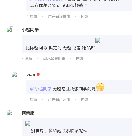
现在偶尔会梦到 没那么频繁了
4 年前
广东省深圳市
回复
•
•
小赵同学
此标题 可以 拟定为 无题 或者 她 哈哈
4 年前
湖北省襄阳市
回复
•
•
vian
@小赵同学
无题总让我想到李商隐
4 年前
广东省广州市
回复
•
•
柯善康
别自卑，多和她联系联系呢～