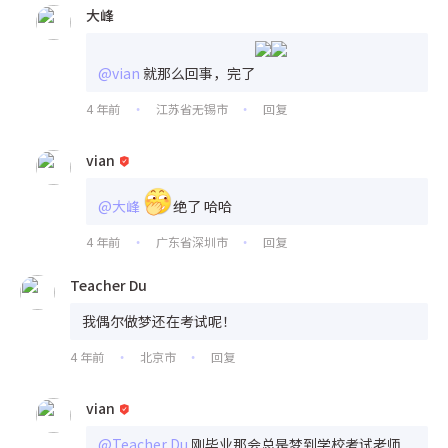
大峰
@vian
就那么回事，完了
4 年前
江苏省无锡市
回复
•
•
vian
@大峰
绝了 哈哈
4 年前
广东省深圳市
回复
•
•
Teacher Du
我偶尔做梦还在考试呢！
4 年前
北京市
回复
•
•
vian
@Teacher Du
刚毕业那会总是梦到学校考试老师