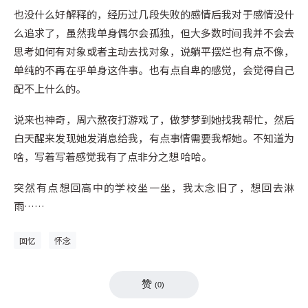
也没什么好解释的，经历过几段失败的感情后我对于感情没什
么追求了，虽然我单身偶尔会孤独，但大多数时间我并不会去
思考如何有对象或者主动去找对象，说躺平摆烂也有点不像，
单纯的不再在乎单身这件事。也有点自卑的感觉，会觉得自己
配不上什么的。
说来也神奇，周六熬夜打游戏了，做梦梦到她找我帮忙，然后
白天醒来发现她发消息给我，有点事情需要我帮她。不知道为
啥，写着写着感觉我有了点非分之想 哈哈。
突然有点想回高中的学校坐一坐，我太念旧了，想回去淋
雨……
回忆
怀念
赞
(
0
)