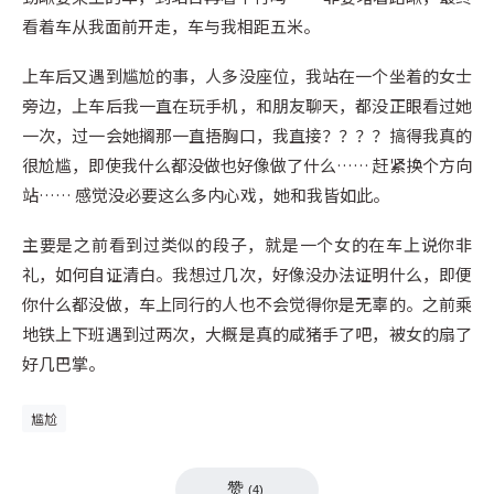
看着车从我面前开走，车与我相距五米。
上车后又遇到尴尬的事，人多没座位，我站在一个坐着的女士
旁边，上车后我一直在玩手机，和朋友聊天，都没正眼看过她
一次，过一会她搁那一直捂胸口，我直接？？？？搞得我真的
很尬尴，即使我什么都没做也好像做了什么…… 赶紧换个方向
站…… 感觉没必要这么多内心戏，她和我皆如此。
主要是之前看到过类似的段子，就是一个女的在车上说你非
礼，如何自证清白。我想过几次，好像没办法证明什么，即便
你什么都没做，车上同行的人也不会觉得你是无辜的。之前乘
地铁上下班遇到过两次，大概是真的咸猪手了吧，被女的扇了
好几巴掌。
尴尬
赞
(
4
)