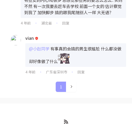
不然 有一次我要去赶车去学校 前面一个女的 估计察觉
到我了 加快脚步 搞的跟我尾随别人一样 大无语？
4 年前
湖北省
回复
•
•
vian
@小赵同学
有事真的会搞的男生很尴尬 什么都没做
却好像做了什么
4 年前
广东省深圳市
回复
•
•
1