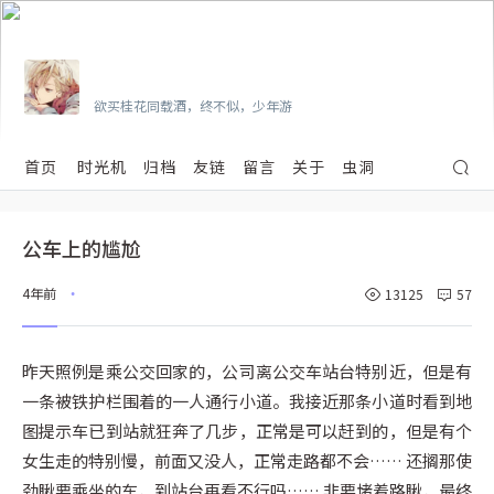
Vian
欲买桂花同载酒，终不似，少年游
首页
时光机
归档
友链
留言
关于
虫洞
公车上的尴尬
4年前
13125
57
•
昨天照例是乘公交回家的，公司离公交车站台特别近，但是有
一条被铁护栏围着的一人通行小道。我接近那条小道时看到地
图提示车已到站就狂奔了几步，正常是可以赶到的，但是有个
女生走的特别慢，前面又没人，正常走路都不会…… 还搁那使
劲瞅要乘坐的车，到站台再看不行吗…… 非要堵着路瞅，最终