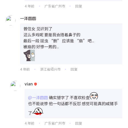
4 年前
广东省广州市
回复
•
•
一泽圆圆
普信女 见识到了
这么多戏呢 要是我会捂着鼻子的
最后一段 捉虫 “删” 应该是 “扇” 吧...
被扇的 好惨一男的...
4 年前
浙江省绍兴市
回复
•
•
vian
@一泽圆圆
确实错字了 不喜欢检查
也不能说惨 他一句话都不反怼 感觉可能真的咸猪手
了
4 年前
广东省广州市
回复
•
•