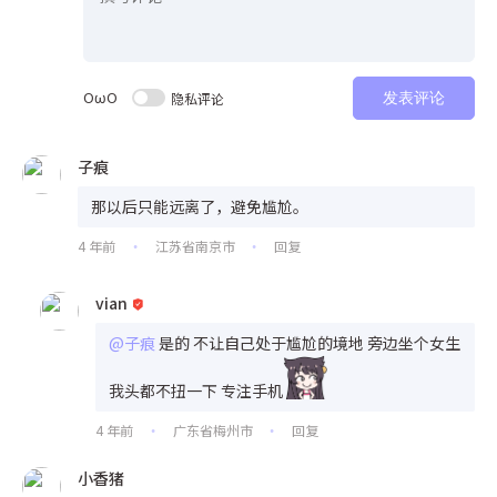
OωO
隐私评论
发表评论
子痕
那以后只能远离了，避免尴尬。
4 年前
江苏省南京市
回复
•
•
vian
@子痕
是的 不让自己处于尴尬的境地 旁边坐个女生
我头都不扭一下 专注手机
4 年前
广东省梅州市
回复
•
•
小香猪