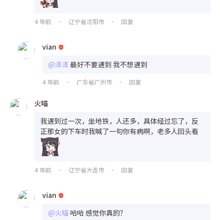
4 年前
辽宁省沈阳市
回复
•
•
vian
@泽泽
最好不要遇到 我不想遇到
4 年前
广东省广州市
回复
•
•
火喵
我遇到过一次，坐地铁，人还多，具体经过忘了，反
正那女的下车时我喊了一句你有病啊，老多人回头看
4 年前
辽宁省大连市
回复
•
•
vian
@火喵
哈哈 感觉你真的？