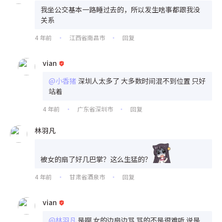
我坐公交基本一路睡过去的，所以发生啥事都跟我没
关系
4 年前
江西省南昌市
回复
•
•
vian
@小香猪
深圳人太多了 大多数时间混不到位置 只好
站着
4 年前
广东省深圳市
回复
•
•
林羽凡
被女的扇了好几巴掌？这么生猛的？
4 年前
甘肃省酒泉市
回复
•
•
vian
@林羽凡
是啊 女的边扇边骂 骂的不是很难听 说是