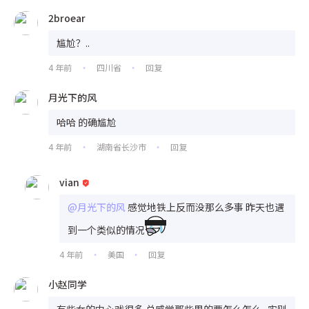
2broear
尴尬？..
4 年前
四川省
回复
•
•
月光下的风
哈哈 的确尴尬
4 年前
湖南省长沙市
回复
•
•
vian
@月光下的风
感觉地铁上反而没那么多事 昨天也遇
到一个类似的情况
4 年前
美国
回复
•
•
小赵同学
有些女的内心戏很多 总感觉那些男的要怎么怎么.. 实则