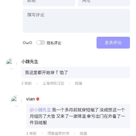
OωO
隐私评论
发表评论
小魏先生
我这里都开始穿 T 恤了
3 年前
上海市松江区
回复
•
•
vian
@小魏先生
我一个多月前就穿短袖了 没成想这一个
月经历了大雪 又来了一波降温 幸亏出门在外备了一
件羽绒服
3 年前
河南省郑州市
回复
•
•