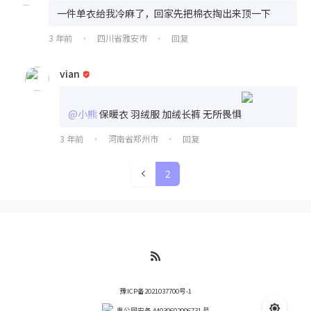
一件单衣给我冷麻了，回家先把棉衣掏出来顶一下
3 年前
四川省雅安市
回复
•
•
vian
@小熊
保暖衣 羽绒服 加绒长裤 无所畏惧
3 年前
河南省郑州市
回复
•
•
2
豫ICP备2021037700号-1
粤公网安备 44030602006731 号