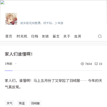
Vian
欲买桂花同载酒，终不似，少年游
首页
时光机
归档
友链
留言
关于
虫洞
家人们谁懂啊！
3年前
7604
33
•
家人们，谁懂啊！马上五月份了又穿起了羽绒服…… 今年的天
气真反常。
天气
降温
羽绒服