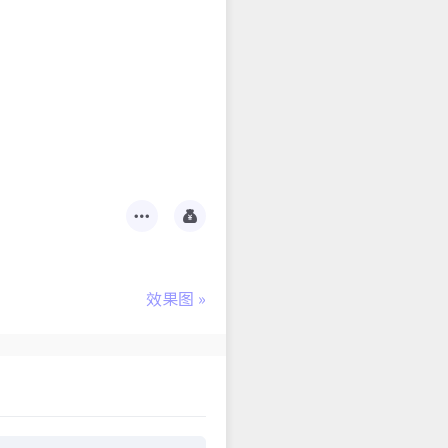
效果图
»