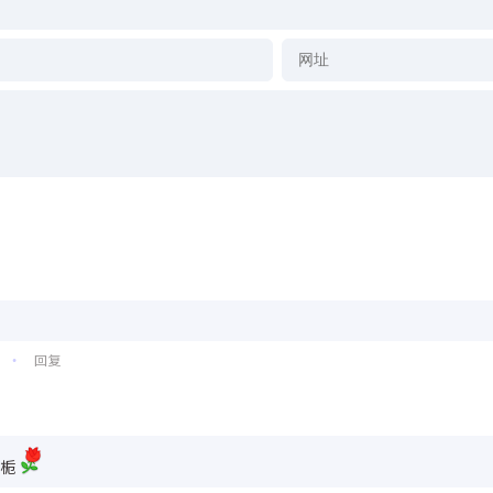
回复
•
七栀