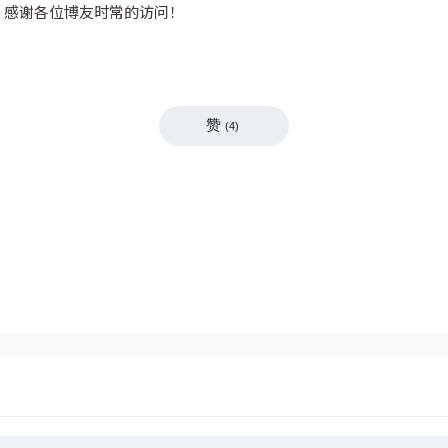
。感谢各位博友时常的访问！
赞
(
4
)