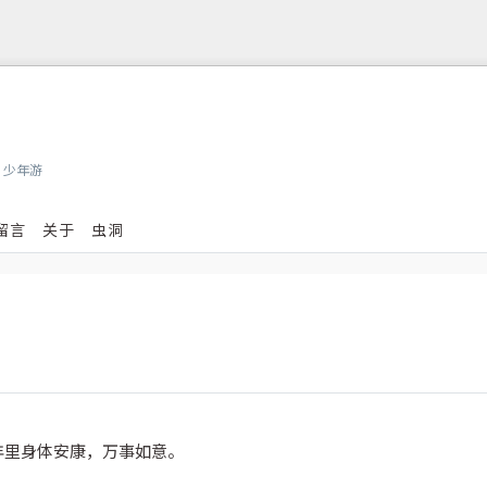
，少年游
留言
关于
虫洞
年里身体安康，万事如意。