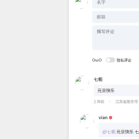
OωO
隐私评论
七栀
元旦快乐
2 年前
江苏省南京市
•
vian
@七栀
元旦快乐 