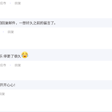
家庄市
回复
•
的回复邮件，一想好久之前的留言了。
回复
•
乐 停更了很久
家庄市
回复
•
要开开心心！
回复