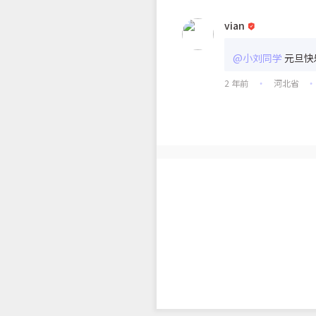
vian
@小刘同学
元旦快
2 年前
河北省
•
•