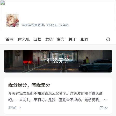
Vian
欲买桂花同载酒，终不似，少年游
首页
时光机
归档
友链
留言
关于
虫洞
有缘无分
缘分缘分，有缘无分
今天这篇文章都不知道该怎么起名字。昨天发的那个算说说
吧。一束花儿，茉莉花。是我一直割舍不掉的。她想见我，但
是我不敢面对她，然后她开着车直接跑到我家，把我接到淮
2年前
22
•
阳，一起吃了个饭。没有想象中的尴尬，没有想象中的冷清，