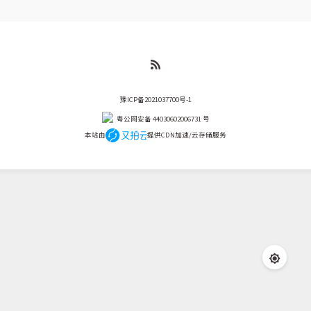
一切都那么自然，就像曾...
豫ICP备2021037700号-1
粤公网安备 44030602006731 号
本站由
提供CDN加速/云存储服务