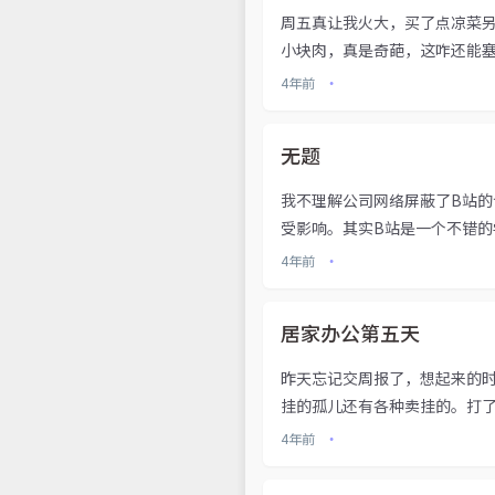
周五真让我火大，买了点凉菜
小块肉，真是奇葩，这咋还能塞
4年前
•
无题
我不理解公司网络屏蔽了B站
受影响。其实B站是一个不错的
4年前
•
居家办公第五天
昨天忘记交周报了，想起来的
挂的孤儿还有各种卖挂的。打了
4年前
•