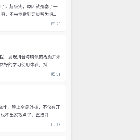
肿了，超级疼，原因就是塞了一
，不会倒霉到要拔智齿吧...
28
程，发现抖音与腾讯的视频并未
好的学习使用体验。抖...
51
坐牢，晚上全是外挂，不仅有开
不出家攻点了，直接开...
19