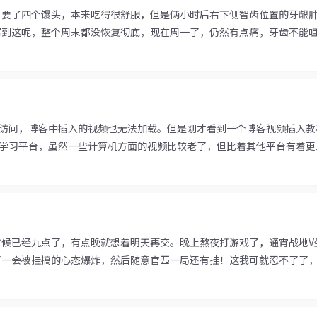
另要了四个馒头，本来吃得很舒服，但是俩小时后右下侧智齿位置的牙龈
到这呢，整个周末都没恢复彻底，现在周一了，仍然有点痛，牙齿不能咀嚼
的访问，博客中插入的视频也无法加载。但是刚才看到一个博客视频插入教
学习平台，虽然一些计算机方面的视频比较老了，但比着其他平台有着更友
时候已经九点了，有点晚就想着明天再交。晚上熬夜打游戏了，通宵战地V
一会被挂搞的心态爆炸，然后随意官匹一局还有挂！这我可就忍不了了，也