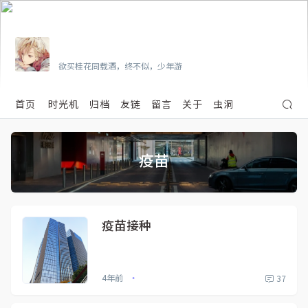
Vian
欲买桂花同载酒，终不似，少年游
首页
时光机
归档
友链
留言
关于
虫洞
疫苗
疫苗接种
4年前
37
•