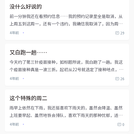
没什么好说的
前一分钟我还在看预约信息……我的预约记录里全是取消，从
上周五到这周一，还有一个违约，我确信我取消了，因为周六
我没法打疫苗，可是却是违约记录……
4年前
29
•
又白跑一趟……
今天约了第三针疫苗接种，如标题所说，我白跑了一趟。我这
个疫苗接种真是一波三折。起初从22号就选定了接种地点，这
一天正好是第二针接种半年后，约了公司附近的科兴科学园临
4年前
26
•
时疫苗接种点的科兴中维疫苗，约在这我是事先考虑好的，首
先是时间，周五六...
这个特殊的周二
雨早上依然在下雨，我还挺喜欢下雨天的，虽然会降温、虽然
上班要早起、虽然地铁会排队，喜欢下雨天的那种忧郁，适合
听歌也适合回忆。想念中学时候的雨，那时的雨淋着不寒，有
4年前
0
•
的是一股清爽，洗掉学业带来的压力，身体在雨中奔跑思绪也