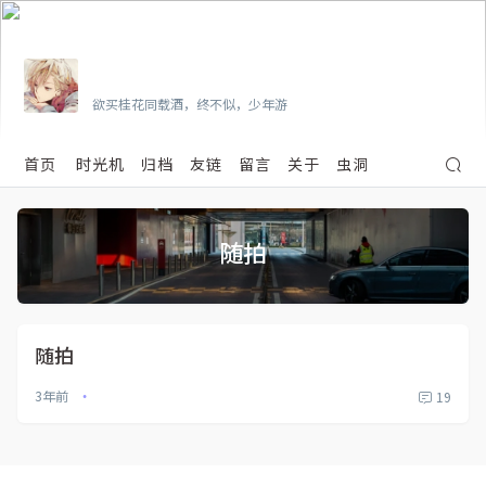
Vian
欲买桂花同载酒，终不似，少年游
首页
时光机
归档
友链
留言
关于
虫洞
随拍
随拍
3年前
19
•