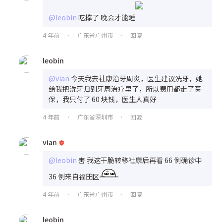
@leobin
吃撑了 晚会才能睡
4 年前
广东省广州市
回复
•
•
leobin
@vian
今天我去社康治牙周炎，医生建议洗牙，她
给我把洗牙归到牙周治疗里了，所以费用都走了医
保，我只付了 60 块钱，医生人真好
4 年前
广东省深圳市
回复
•
•
vian
@leobin
害 我这干脆转移社康后再看 66 例确诊中
36 例来自福田区
4 年前
广东省广州市
回复
•
•
leobin