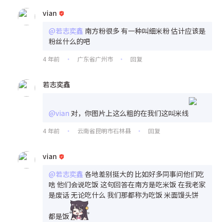
vian
@若志奕鑫
南方粉很多 有一种叫细米粉 估计应该是
粉丝什么的吧
4 年前
广东省广州市
回复
•
•
若志奕鑫
@vian
对，你图片上这么粗的在我们这叫米线
4 年前
云南省昆明市石林县
回复
•
•
vian
@若志奕鑫
各地差别挺大的 比如好多同事问他们吃
啥 他们会说吃饭 这句回答在南方是吃米饭 在我老家
是废话 无论吃什么 我们那都称为吃饭 米面馒头饼
都是饭