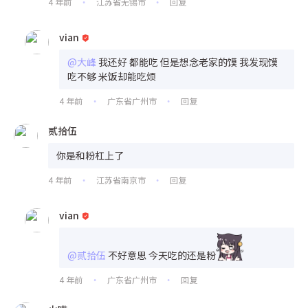
4 年前
江苏省无锡市
回复
•
•
vian
@大峰
我还好 都能吃 但是想念老家的馍 我发现馍
吃不够 米饭却能吃烦
4 年前
广东省广州市
回复
•
•
贰拾伍
你是和粉杠上了
4 年前
江苏省南京市
回复
•
•
vian
@贰拾伍
不好意思 今天吃的还是粉
4 年前
广东省广州市
回复
•
•