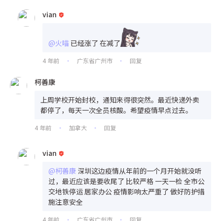
vian
@火喵
已经涨了 在减了
4 年前
广东省广州市
回复
•
•
柯善康
上周学校开始封校，通知来得很突然。最近快递外卖
都停了，每天一次全员核酸。希望疫情早点过去。
4 年前
加拿大
回复
•
•
vian
@柯善康
深圳这边疫情从年前的一个月开始就没听
过，最近应该是要收尾了 比较严格 一天一检 全市公
交地铁停运 居家办公 疫情影响太严重了 做好防护措
施注意安全
4 年前
广东省广州市
回复
•
•