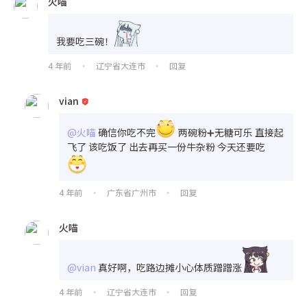
火喵
我要吃三碗！
4 年前
辽宁省大连市
回复
•
•
vian
@火喵
确信你吃不完
两碗粉➕无糖可乐 直接起
飞了 该吃饭了 出去再买一份牛杂粉 今天还要吃
4 年前
广东省广州市
回复
•
•
火喵
@vian
真好啊，吃路边摊小心体质蹭蹭涨
4 年前
辽宁省大连市
回复
•
•