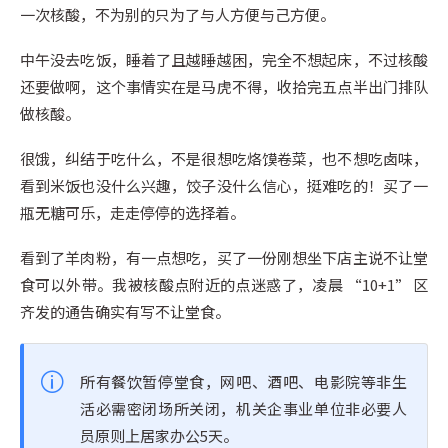
一次核酸，不为别的只为了与人方便与己方便。
中午没去吃饭，睡着了且越睡越困，完全不想起床，不过核酸
还要做啊，这个事情实在是马虎不得，收拾完五点半出门排队
做核酸。
很饿，纠结于吃什么，不是很想吃烙馍卷菜，也不想吃卤味，
看到米饭也没什么兴趣，饺子没什么信心，挺难吃的！买了一
瓶无糖可乐，走走停停的选择着。
看到了羊肉粉，有一点想吃，买了一份刚想坐下店主说不让堂
食可以外带。我被核酸点附近的点迷惑了，凌晨 “10+1” 区
齐发的通告确实有写不让堂食。
所有餐饮暂停堂食，网吧、酒吧、电影院等非生
活必需密闭场所关闭，机关企事业单位非必要人
员原则上居家办公5天。