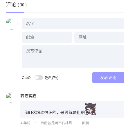
评论
( 30 )
OωO
隐私评论
发表评论
若志奕鑫
我们这粉丝很细的，米线就是粗的
4 年前
云南省昆明市石林县
回复
•
•