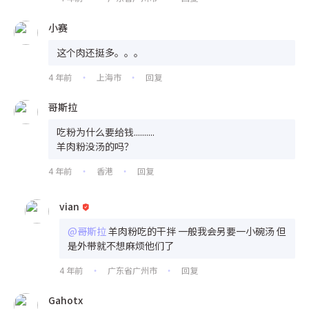
小赛
这个肉还挺多。。。
4 年前
上海市
回复
•
•
哥斯拉
吃粉为什么要给钱..........
羊肉粉没汤的吗？
4 年前
香港
回复
•
•
vian
@哥斯拉
羊肉粉吃的干拌 一般我会另要一小碗汤 但
是外带就不想麻烦他们了
4 年前
广东省广州市
回复
•
•
Gahotx