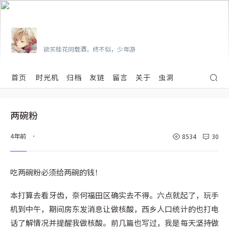
Vian
欲买桂花同载酒，终不似，少年游
首页
时光机
归档
友链
留言
关于
虫洞
两碗粉
4年前
8534
30
•
吃两碗粉必须给两碗的钱！
本打算去看牙齿，奈何福田区确实去不得。六点就起了，玩手
机到中午，期间房东发消息让做核酸，西乡人口统计的也打电
话了解情况并提醒我做核酸。前几篇也写过，我是每天坚持做