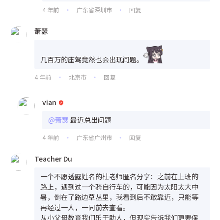
4 年前
广东省深圳市
回复
•
•
萧瑟
几百万的座驾竟然也会出现问题。
4 年前
北京市
回复
•
•
vian
@萧瑟
最近总出问题
4 年前
广东省广州市
回复
•
•
Teacher Du
一个不愿透露姓名的杜老师匿名分享：之前在上班的
路上，遇到过一个骑自行车的，可能因为太阳太大中
暑，倒在了路边草丛里，我看到后不敢靠近，只能等
再经过一人，一同前去查看。
从小父母教育我们乐于助人，但现实告诉我们更要保