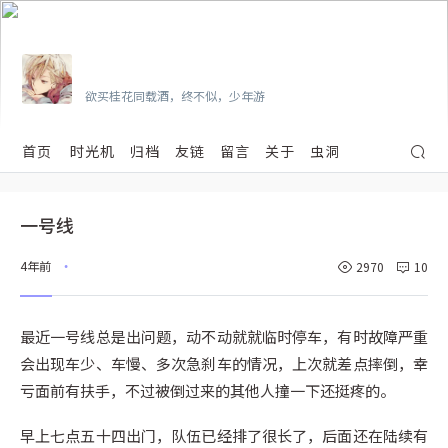
Vian
欲买桂花同载酒，终不似，少年游
首页
时光机
归档
友链
留言
关于
虫洞
一号线
4年前
2970
10
•
最近一号线总是出问题，动不动就就临时停车，有时故障严重
会出现车少、车慢、多次急刹车的情况，上次就差点摔倒，幸
亏面前有扶手，不过被倒过来的其他人撞一下还挺疼的。
早上七点五十四出门，队伍已经排了很长了，后面还在陆续有