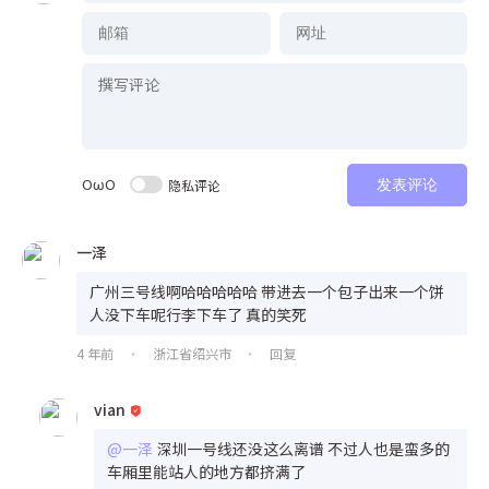
OωO
隐私评论
发表评论
一泽
广州三号线啊哈哈哈哈哈 带进去一个包子出来一个饼
人没下车呢行李下车了 真的笑死
4 年前
浙江省绍兴市
回复
•
•
vian
@一泽
深圳一号线还没这么离谱 不过人也是蛮多的
车厢里能站人的地方都挤满了