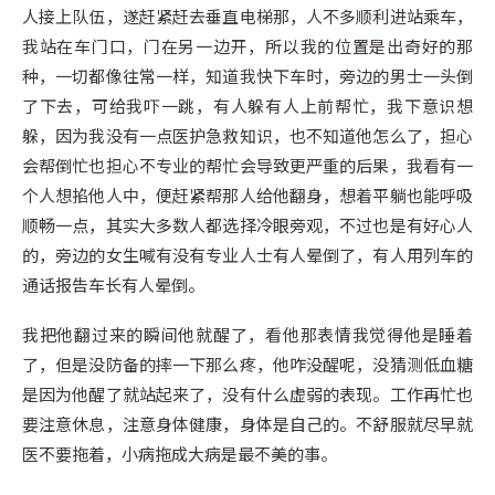
人接上队伍，遂赶紧赶去垂直电梯那，人不多顺利进站乘车，
我站在车门口，门在另一边开，所以我的位置是出奇好的那
种，一切都像往常一样，知道我快下车时，旁边的男士一头倒
了下去，可给我吓一跳，有人躲有人上前帮忙，我下意识想
躲，因为我没有一点医护急救知识，也不知道他怎么了，担心
会帮倒忙也担心不专业的帮忙会导致更严重的后果，我看有一
个人想掐他人中，便赶紧帮那人给他翻身，想着平躺也能呼吸
顺畅一点，其实大多数人都选择冷眼旁观，不过也是有好心人
的，旁边的女生喊有没有专业人士有人晕倒了，有人用列车的
通话报告车长有人晕倒。
我把他翻过来的瞬间他就醒了，看他那表情我觉得他是睡着
了，但是没防备的摔一下那么疼，他咋没醒呢，没猜测低血糖
是因为他醒了就站起来了，没有什么虚弱的表现。工作再忙也
要注意休息，注意身体健康，身体是自己的。不舒服就尽早就
医不要拖着，小病拖成大病是最不美的事。