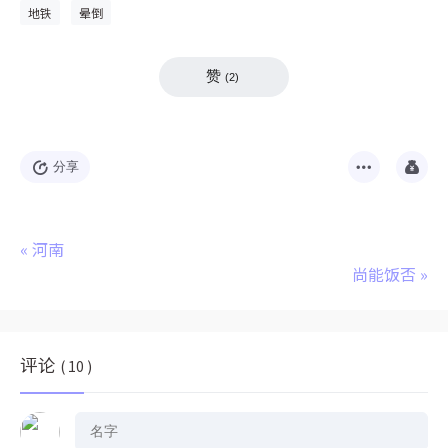
地铁
晕倒
赞
(
2
)
分享
«
河南
尚能饭否
»
评论
( 10 )