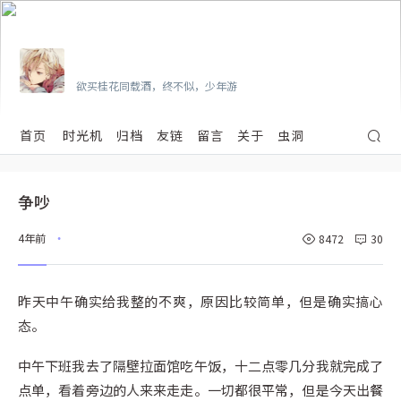
Vian
欲买桂花同载酒，终不似，少年游
首页
时光机
归档
友链
留言
关于
虫洞
争吵
4年前
8472
30
•
昨天中午确实给我整的不爽，原因比较简单，但是确实搞心
态。
中午下班我去了隔壁拉面馆吃午饭，十二点零几分我就完成了
点单，看着旁边的人来来走走。一切都很平常，但是今天出餐