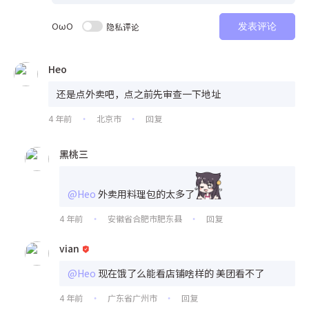
OωO
隐私评论
发表评论
Heo
还是点外卖吧，点之前先审查一下地址
4 年前
北京市
回复
•
•
黑桃三
@Heo
外卖用料理包的太多了
4 年前
安徽省合肥市肥东县
回复
•
•
vian
@Heo
现在饿了么能看店铺啥样的 美团看不了
4 年前
广东省广州市
回复
•
•