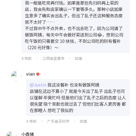
我一般是吃完再付钱。如果是那些先扫码再上菜的
店，我会先和店家确认一下要等多久。那种小店如果
生意多了确实会出乱子，但出了乱子还这种服务态度
就不太好了……
不过我中午不点外卖，也不出去吃了，因为公司请了
做饭阿姨，每天中午会做好菜送到公司😂，想到公司
吃午饭的只需要交 10 块钱，不到公司吃的则有餐补
（220 元好像）～
4 年前
江西省宜春市
回复
•
•
vian
@Justin
我这没餐补 也没有做饭阿姨
店铺在这边不算小了 就是今天出了乱子 出乱子也可
以理解 毕竟忙吗 但是他们出了乱子之后的态度 让人
很失望 陪个笑脸也就过去了 但他们比客人更厉害 都
在那瞪人 想吃了我似的
4 年前
广东省深圳市
回复
•
•
小香猪