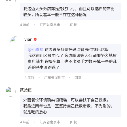
我这边大多数店都是先吃后付，而且可以选择的店比
较多，所以基本一般不存在这种情况
4 年前
江西省南昌市
回复
•
•
vian
@小香猪
这边很多都是扫码点餐 先付钱后吃饭
我这南山区最中心了 旁边腾讯等大公司都在这 地皮
贵店铺少 选择全算上也不出双手之数 去掉一些脏乱
差的基本没得选了
4 年前
广东省深圳市
回复
•
•
贰拾伍
外面餐饮环境确实很糟糕，可以尝试下自己做饭。
我最近两年也是一直坚持自己做饭带饭，不为别的，
就是吃的放心
4 年前
江苏省南京市
回复
•
•