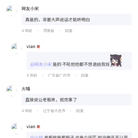
网友小宋
真是的，非要大声说话才能听明白
4 年前
河南省
回复
•
•
vian
@网友小宋
是的 不吼他他都不想退给我钱
4 年前
广东省广州市
回复
•
•
火喵
直接说让老板来，就完事了
4 年前
辽宁省大连市
回复
•
•
vian
@火喵
老板就是那厨子 也是个坏匹 他没做还不让我