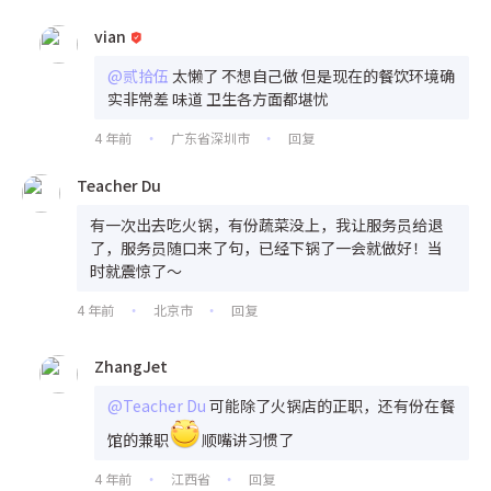
vian
@贰拾伍
太懒了 不想自己做 但是现在的餐饮环境确
实非常差 味道 卫生各方面都堪忧
4 年前
广东省深圳市
回复
•
•
Teacher Du
有一次出去吃火锅，有份蔬菜没上，我让服务员给退
了，服务员随口来了句，已经下锅了一会就做好！当
时就震惊了～
4 年前
北京市
回复
•
•
ZhangJet
@Teacher Du
可能除了火锅店的正职，还有份在餐
馆的兼职
顺嘴讲习惯了
4 年前
江西省
回复
•
•