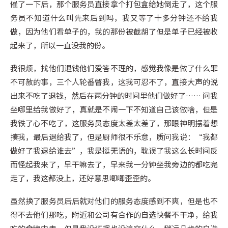
催了一下后，那个服务员直接拿个打包盒给她倒走了，这个服
务员不知道什么叫先来后到吗，我又等了十多分钟还不给我
做，因为他们看单子的，我的那份被截胡了但是单子已经被收
起来了，所以一直没我的份。
我很烦，找他们退钱他们爱答不理的，感觉我像是做了什么罪
不可赦的事，三个人轮番瞥我，这我可忍不了，直接大声的说
出来不吃了退钱，然后在两分钟的时间里他们做好了…… 问我
坐哪里给我做好了，真就是不闹一下不知道自己该做啥，但是
我铁了心不吃了，这服务员态度太差太差了，那眼神明摆着想
揍我，最后退给我了，但是厨师很不乐意，质问我说：“我都
做好了我退给谁去”，我是挺无语的，耽误了我这么长时间反
而怪起我来了，早干嘛去了，早来我一分钟坐我旁边的都吃完
走了，我这都没上，还好意思唧唧歪歪的。
虽然换了服务员后后就对他们的服务态度感到不爽，但是也不
得不去他们那吃，附近和公司有合作的自选快餐不干净，给我