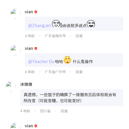
vian
@ZhangJet
会说就多说点
4 年前
广东省梅州市
回复
•
•
vian
@Teacher Du
哈哈
什么鬼操作
4 年前
广东省广州市
回复
•
•
冰墩墩
真遗憾，一些馆子的确换了一拨服务员后体验就会有
所改变（可能变糟，也可能变好）
4 年前
四川省
回复
•
•
vian