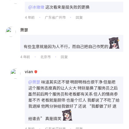
@冰墩墩
这次看来是挺失败的更换
4 年前
广东省广州市
回复
•
•
萧瑟
有些生意就是因为人不行，而自己把自己作死的
4 年前
北京市
回复
•
•
vian
@萧瑟
味道其实还不错 明厨明档也很干净 但是把
这个服务态度真的让人火大 特别是换了服务员之后
虽然前后两个服务员和老板都有关系 但人的情商参
差不齐 老板就是厨师 也是个烂人 我都说了不吃了给
我退掉 他两分钟给我做好了 还说 “我都做了好 退
给谁去” 真是搞笑
4 年前
广东省深圳市
回复
•
•