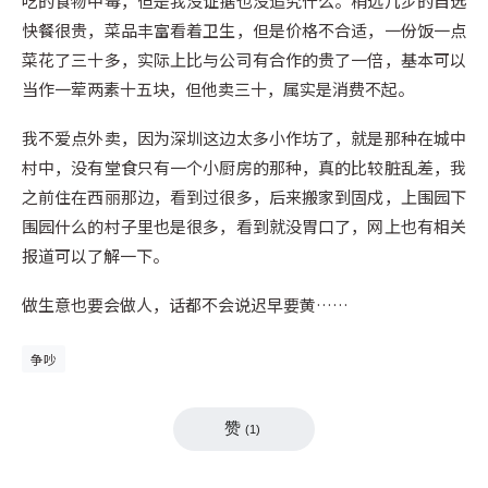
吃的食物中毒，但是我没证据也没追究什么。稍远几步的自选
快餐很贵，菜品丰富看着卫生，但是价格不合适，一份饭一点
菜花了三十多，实际上比与公司有合作的贵了一倍，基本可以
当作一荤两素十五块，但他卖三十，属实是消费不起。
我不爱点外卖，因为深圳这边太多小作坊了，就是那种在城中
村中，没有堂食只有一个小厨房的那种，真的比较脏乱差，我
之前住在西丽那边，看到过很多，后来搬家到固戍，上围园下
围园什么的村子里也是很多，看到就没胃口了，网上也有相关
报道可以了解一下。
做生意也要会做人，话都不会说迟早要黄……
争吵
赞
(
1
)