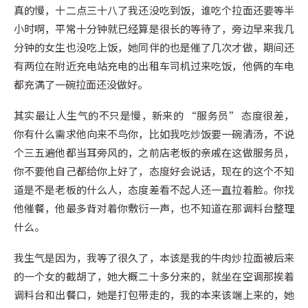
真的慢，十二点三十八了我还没吃到饭，谁吃个拉面还要等半
小时啊，平常十分钟就已经算是很长的等待了，旁边早来我几
分钟的女生也没吃上饭，她同伴的也是催了几次才做，期间还
有两位在附近充电站充电的出租车司机过来吃饭，他俩的车电
都充满了一碗拉面还没做好。
其实最让人生气的不只是慢，新来的 “服务员” 态度很差，
你有什么需求他向来不鸟你，比如我吃炒饭要一碗清汤，不说
个三五遍他都当耳旁风的，之前店老板的亲戚在这做服务员，
你不要他自己都给你上好了，态度好会说话，现在的这个不知
道是不是老板的什么人，态度差看不起人还一直拉着脸。你找
他催餐，他最多背对着你敷衍一声，也不知道在那调料台整理
什么。
我生气是因为，我等了很久了，本该是我的牛肉炒拉面被后来
的一个女的截胡了，她大概二十多分来的，就坐在空调那挨着
调料台和出餐口，她是打包带走的，我的本来该端上来的，她