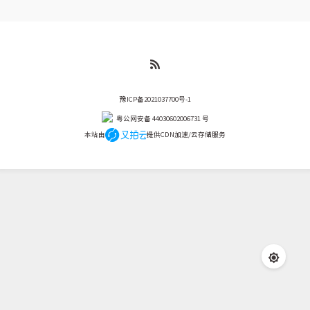
等半小时啊，平常十分...
豫ICP备2021037700号-1
粤公网安备 44030602006731 号
本站由
提供CDN加速/云存储服务