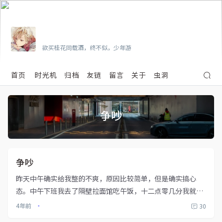
Vian
欲买桂花同载酒，终不似，少年游
首页
时光机
归档
友链
留言
关于
虫洞
争吵
争吵
昨天中午确实给我整的不爽，原因比较简单，但是确实搞心
态。中午下班我去了隔壁拉面馆吃午饭，十二点零几分我就完
成了点单，看着旁边的人来来走走。一切都很平常，但是今天
4年前
30
•
出餐真的慢，十二点三十八了我还没吃到饭，谁吃个拉面还要