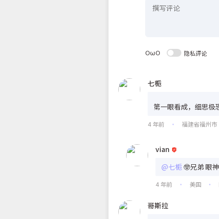
OωO
隐私评论
七栀
第一眼看成，细思极
4 年前
福建省福州市
•
vian
@七栀
🤓兄弟 眼
4 年前
美国
•
•
哥斯拉