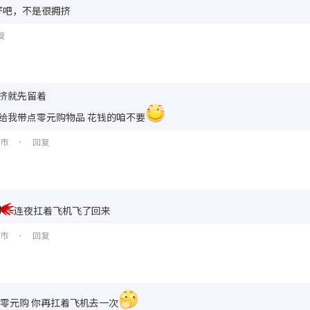
好吧，不是很拥挤
复
挤就先留着
来给我带点零元购物品 花钱的咱不要
圳市
回复
•
连夜扛着飞机飞了回来
昌市
回复
•
的零元购 你再扛着飞机去一次