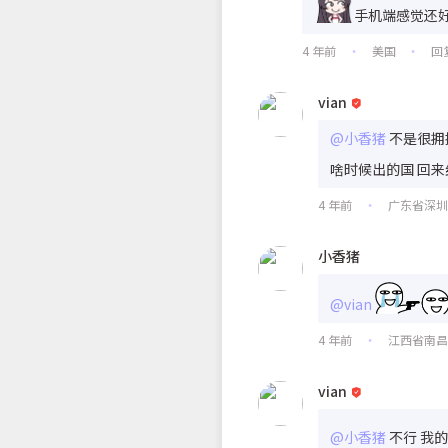
手机端感觉还
4 年前
美国
回
•
•
vian
@小香猪
不是很拥
啥时候出的国 回
4 年前
广东省深
•
小香猪
@vian
4 年前
江西省南
•
vian
@小香猪
不行 我