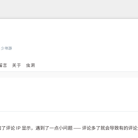
，少年游
留言
关于
虫洞
评论 IP 显示，遇到了一点小问题 —— 评论多了就会导致有的评论无