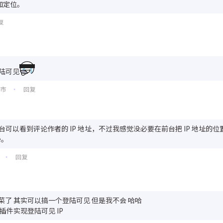
加定位。
复
陆可见
圳市
回复
•
论区后台可以看到评论作者的 IP 地址，不过我感觉没必要在前台把 IP 地址
e。
回复
•
菜了 其实可以搞一个登陆可见 但是我不会 哈哈
用插件实现登陆可见 IP