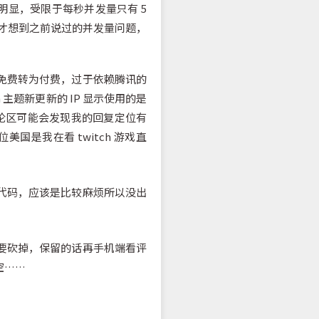
很明显，受限于每秒并发量只有 5
瑟才想到之前说过的并发量问题，
免费转为付费，过于依赖腾讯的
主题新更新的 IP 显示使用的是
评论区可能会发现我的回复定位有
是我在看 twitch 游戏直
代码，应该是比较麻烦所以没出
要砍掉，保留的话再手机端看评
空……