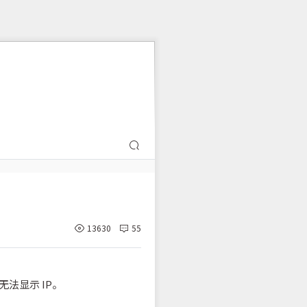
13630
55
法显示 IP。