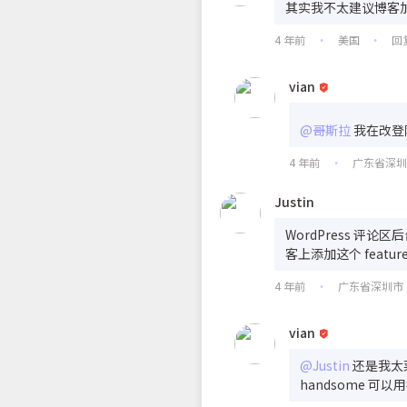
其实我不太建议博客
4 年前
美国
回
•
•
vian
@哥斯拉
我在改登
4 年前
广东省深
•
Justin
WordPress 评
客上添加这个 featur
4 年前
广东省深圳市
•
vian
@Justin
还是我太
handsome 可以