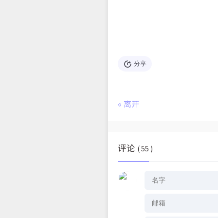
分享
«
离开
评论
( 55 )