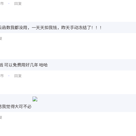
圳市
回复
•
云函数我都没用，一天天扣我钱，昨天手动冻结了！！！
复
钱 可以免费用好几年 哈哈
圳市
回复
•
息我觉得大可不必
复