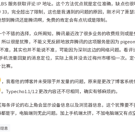
LBS 服务获取评论 IP 地址。这个方法优点就是定位准确，缺点也
 33，完全超出了限制，这也是我遇到的问题的原因，刚才问了萧
没想到腾讯还是腾讯啊，免费的肯定会有点坑或是限制。
一个不错的选择，众所周知，腾讯最近改了很多业务的收费规则或是
以很是犹豫，不能义无反顾地放弃腾讯的这项服务是因为 pigeon 
稍有不准，其实也并不能说不准，可能因为深圳这边的网络问题。看
机流量回复的消息定位，实际上我并没去过梅州市哪怕一次。定位美国
r 比赛。
，我看他的博客并未受限于并发量的问题，原来是更改了博客系统
。Typecho1.1/1.2 更改内容还不尽相同，确实有够麻烦的。
区每条评论的右上角会显示设备信息以及浏览器信息，这个犹豫要不
麻都是字，电脑端则无此问题。加上手机端太挤，不加电脑端又有点
器信息