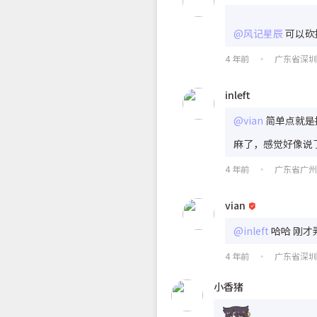
@风记星辰
可以砍
4 年前
广东省深
•
inleft
@vian
简单点就是把那
麻了，感觉好像说
4 年前
广东省广
•
vian
@inleft
哈哈 刚才
4 年前
广东省深
•
小香猪