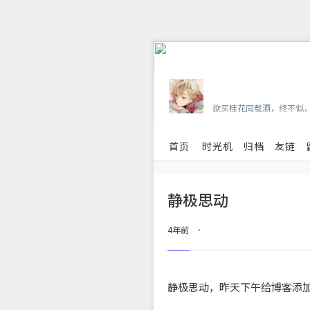
Vian
欲买桂花同载酒，终不似
首页
时光机
归档
友链
静极思动
4年前
•
静极思动，昨天下午给博客添加了