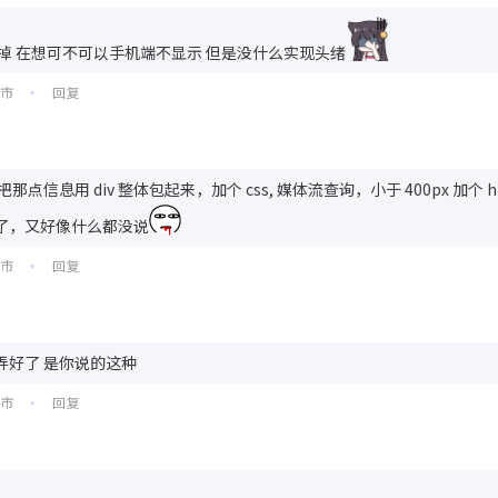
掉 在想可不可以手机端不显示 但是没什么实现头绪
圳市
回复
•
点信息用 div 整体包起来，加个 css, 媒体流查询，小于 400px 加个 hi
了，又好像什么都没说
州市
回复
•
弄好了 是你说的这种
圳市
回复
•