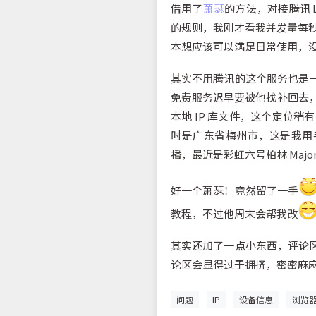
借用了
萧瑟
的方法，对接腾讯 
的规则，我刚才看我并发量每秒
本想应该可以满足日常使用，
其实不用腾讯的这个服务也是
免费服务迟早要被他找补回去，所
本地 IP 库文件，这个定位
时是广东省梅州市，这是我用手
播，最近是彩虹六号柏林 Majo
好一个萧瑟！竟然留了一手
教程，不过他周末会帮我改
其实还加了一点小东西，评论
论区会显得过于拥挤，密密麻
问题
IP
设备信息
浏览