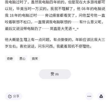
我电脑过时了，虽然我电脑四年前的，但是现在大多游戏都可
以玩，毕竟当时一万买的。我就不理解了，他 08 年的电脑说
我 18 年的电脑过时…… 旁边乘客都看笑了，问他型号他一直
咬着联想不松口，一直强调我电脑联想的…… 有什么意义呢，
最后又说没带电脑扔了…… 简直是大无语 =_=
他大概是生理上有一点问题，有点傻傻的，年龄应该比我大三
岁左右。喜欢说话，问东问西，我戴着耳机不搭理他。
奇葩
恶心
搞笑
赞
(
6
)
分享