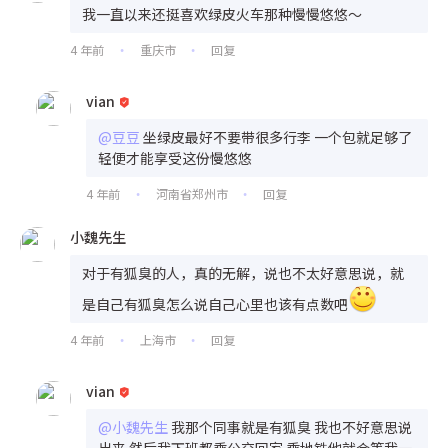
我一直以来还挺喜欢绿皮火车那种慢慢悠悠～
4 年前
重庆市
回复
•
•
vian
@豆豆
坐绿皮最好不要带很多行李 一个包就足够了
轻便才能享受这份慢悠悠
4 年前
河南省郑州市
回复
•
•
小魏先生
对于有狐臭的人，真的无解，说也不太好意思说，就
是自己有狐臭怎么说自己心里也该有点数吧
4 年前
上海市
回复
•
•
vian
@小魏先生
我那个同事就是有狐臭 我也不好意思说
出来 然后我下班都乘公交回家 乘地铁他就会等我一