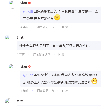
vian
@大峰
回家还是要坐的 毕竟我也没车 主要是一千五
百公里 开车不如坐车
4 年前
河南省周口市
回复
•
•
Sirit
绿皮火车很少见到了，有一年从武汉去青岛坐过。
4 年前
广东省深圳市
回复
•
•
vian
@Sirit
其实绿皮还挺多的 我国人多 只靠高铁运力不
足 很多工人也舍不得坐高铁 绿皮暂时无法舍弃
4 年前
河南省周口市
回复
•
•
豆豆