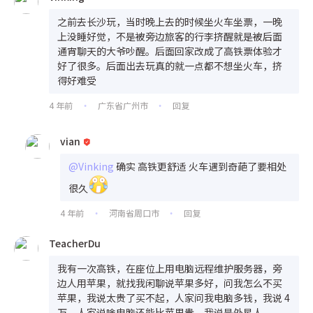
之前去长沙玩，当时晚上去的时候坐火车坐票，一晚
上没睡好觉，不是被旁边旅客的行李挤醒就是被后面
通宵聊天的大爷吵醒。后面回家改成了高铁票体验才
好了很多。后面出去玩真的就一点都不想坐火车，挤
得好难受
4 年前
广东省广州市
回复
•
•
vian
@Vinking
确实 高铁更舒适 火车遇到奇葩了要相处
很久
4 年前
河南省周口市
回复
•
•
TeacherDu
我有一次高铁，在座位上用电脑远程维护服务器，旁
边人用苹果，就找我闲聊说苹果多好，问我怎么不买
苹果，我说太贵了买不起，人家问我电脑多钱，我说 4
万，人家说啥电脑还能比苹果贵，我说是外星人。