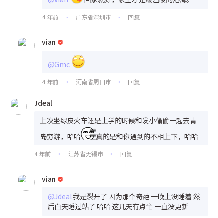
4 年前
广东省深圳市
回复
•
•
vian
@Gmc
4 年前
河南省周口市
回复
•
•
Jdeal
上次坐绿皮火车还是上学的时候和发小偷偷一起去青
岛穷游，哈哈
真的是和你遇到的不相上下，哈哈
4 年前
江苏省无锡市
回复
•
•
vian
@Jdeal
我是裂开了 因为那个奇葩 一晚上没睡着 然
后白天睡过站了 哈哈 这几天有点忙 一直没更新