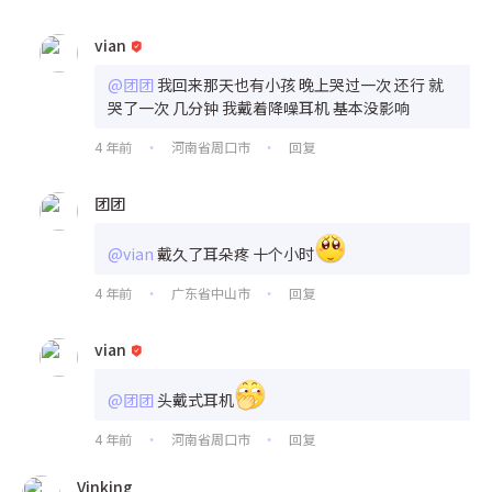
vian
@团团
我回来那天也有小孩 晚上哭过一次 还行 就
哭了一次 几分钟 我戴着降噪耳机 基本没影响
4 年前
河南省周口市
回复
•
•
团团
@vian
戴久了耳朵疼 十个小时
4 年前
广东省中山市
回复
•
•
vian
@团团
头戴式耳机
4 年前
河南省周口市
回复
•
•
Vinking