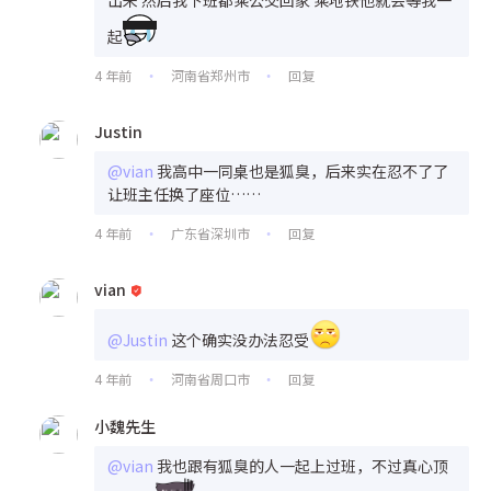
起
4 年前
河南省郑州市
回复
•
•
Justin
@vian
我高中一同桌也是狐臭，后来实在忍不了了
让班主任换了座位……
4 年前
广东省深圳市
回复
•
•
vian
@Justin
这个确实没办法忍受
4 年前
河南省周口市
回复
•
•
小魏先生
@vian
我也跟有狐臭的人一起上过班，不过真心顶