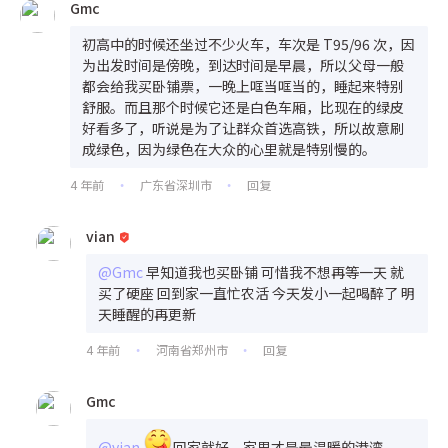
Gmc
初高中的时候还坐过不少火车，车次是 T95/96 次，因
为出发时间是傍晚，到达时间是早晨，所以父母一般
都会给我买卧铺票，一晚上哐当哐当的，睡起来特别
舒服。而且那个时候它还是白色车厢，比现在的绿皮
好看多了，听说是为了让群众首选高铁，所以故意刷
成绿色，因为绿色在大众的心里就是特别慢的。
4 年前
广东省深圳市
回复
•
•
vian
@Gmc
早知道我也买卧铺 可惜我不想再等一天 就
买了硬座 回到家一直忙农活 今天发小一起喝醉了 明
天睡醒的再更新
4 年前
河南省郑州市
回复
•
•
Gmc
@vian
回家就好，家里才是最温暖的港湾。