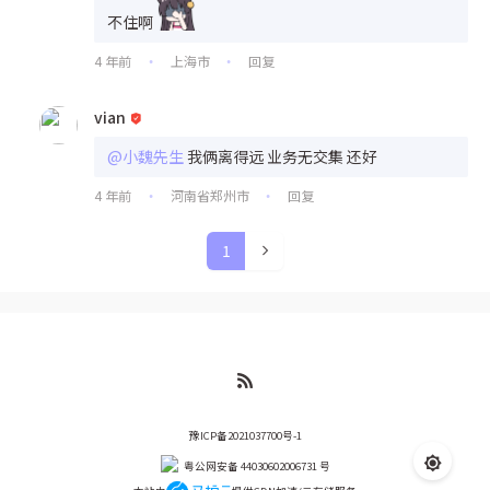
不住啊
4 年前
上海市
回复
•
•
vian
@小魏先生
我俩离得远 业务无交集 还好
4 年前
河南省郑州市
回复
•
•
1
豫ICP备2021037700号-1
粤公网安备 44030602006731 号