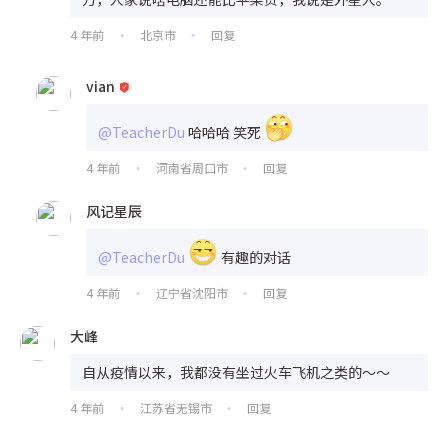
4 年前
北京市
回复
•
•
vian
@TeacherDu
哈哈哈 笑死
4 年前
河南省周口市
回复
•
•
风记星辰
@TeacherDu
有趣的对话
4 年前
辽宁省沈阳市
回复
•
•
大峰
自从疫情以来，我都没有坐过火车飞机之类的～～
4 年前
江苏省无锡市
回复
•
•