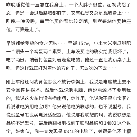
昨晚睡觉他一直靠在我身上，一个大胖子很重，起初我忍了
忍，但是一会过后胳膊都麻了，又有狐臭又总是靠我身上……
昨晚一晚没睡，幸亏他买的票比较奇葩，到孝感站他要换座
位，可算是走了。
早饭都给我搞的食之无味…… 早饭 15 块，小米大米南瓜粥配
一个馒头一个鸡蛋两个素菜。上车没买吃的确实给我饿坏了，
吃了两份，端着打包盒对着走道吃的，他还一直让我趴桌子上
吃，但这样就正好对着他的方向了，怎么吃的下去……
刚上车他还问我背包怎么不放行李架上，我说是电脑放上去不
安全且容易损坏。然后他就说他电脑，他说电源坏了要用我
的，我说这火车也没有插座啊，你咋用，他说你不是电宝啊？
我说谁电脑用电宝啊？他只说他电脑联想的，也不说型号，我
说没型号怎么买电源适配器，他说那我联想的啊，我说联想是
品牌不是型号，最后他翻相册找到了联想品牌和 14002 这个数
字，好家伙，我一查发现是 08 年的电脑了，关键是他还吐槽