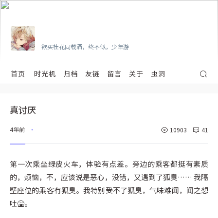
Vian
欲买桂花同载酒，终不似，少年游
首页
时光机
归档
友链
留言
关于
虫洞
真讨厌
4年前
10903
41
•
第一次乘坐绿皮火车，体验有点差。旁边的乘客都挺有素质
的，烦恼，不，应该说是恶心，没错，又遇到了狐臭…… 我隔
壁座位的乘客有狐臭。我特别受不了狐臭，气味难闻，闻之想
吐🤮。