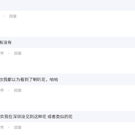
回复
•
有没有
口市
回复
•
次我都以为看到了喇叭花，哈哈
圳市
回复
•
其实我在深圳没见到这种花 或者类似的花
口市
回复
•