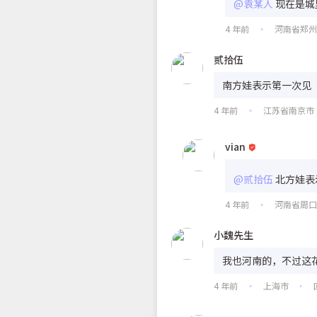
@袁某人
现在是城
4 年前
河南省郑
•
贰拾伍
南方娃表示第一次见
4 年前
江苏省南京市
•
vian
@贰拾伍
北方娃表
4 年前
河南省周
•
小魏先生
我也河南的，不过这
4 年前
上海市
•
•