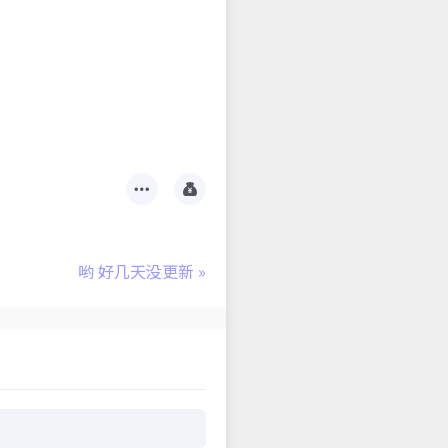
哟 好几天没更新
»