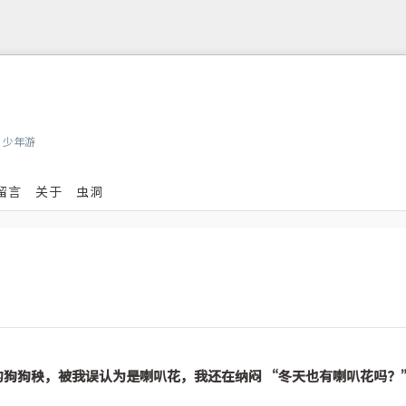
，少年游
留言
关于
虫洞
的狗狗秧，被我误认为是喇叭花，我还在纳闷 “冬天也有喇叭花吗？