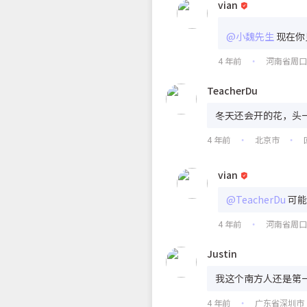
vian
@小魏先生
现在你
4 年前
河南省周
•
TeacherDu
冬天还会开的花，头
4 年前
北京市
•
•
vian
@TeacherDu
可能
4 年前
河南省周
•
Justin
我这个南方人还是第
4 年前
广东省深圳市
•