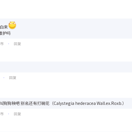
没白来
维护吗
口市
回复
•
回复
•
狗狗秧吧 别名还有打碗花（Calystegia hederacea Wall.ex.Roxb.）
口市
回复
•