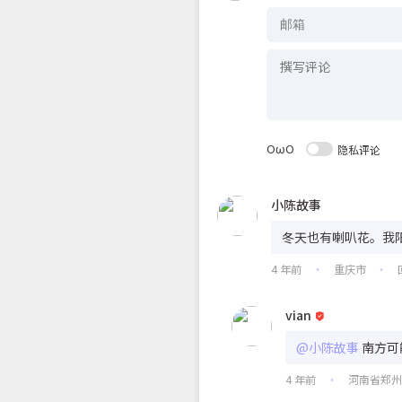
OωO
隐私评论
小陈故事
冬天也有喇叭花。我
4 年前
重庆市
•
•
vian
@小陈故事
南方可
4 年前
河南省郑
•