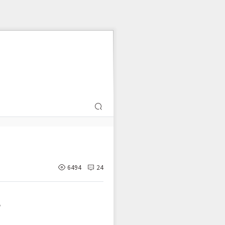
6494
24
”