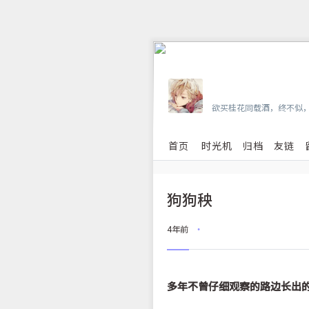
Vian
欲买桂花同载酒，终不似
首页
时光机
归档
友链
狗狗秧
4年前
•
多年不曾仔细观察的路边长出