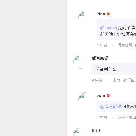
vian
@Justin
见到了 
前天晚上你博客在
4 年前
河南省周
•
威言威语
学名叫什么
4 年前
上海市徐汇区
•
vian
@威言威语
可能就叫
4 年前
河南省周
•
Sirit