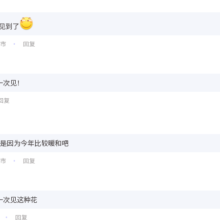
见到了
口市
回复
•
一次见！
回复
是因为今年比较暖和吧
口市
回复
•
一次见这种花
回复
•