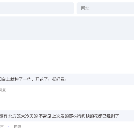
阳台上就种了一些，开花了。挺好看。
回复
能有 北方这大冷天的 不常见 上次发的那株狗狗秧的花都已经谢了
州市
回复
•