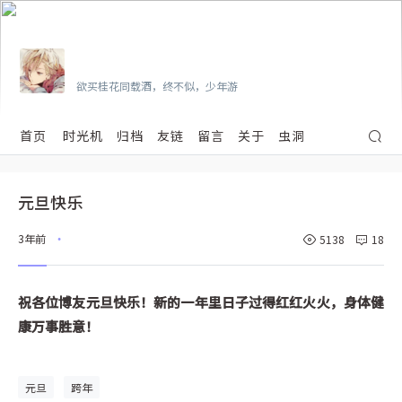
Vian
欲买桂花同载酒，终不似，少年游
首页
时光机
归档
友链
留言
关于
虫洞
元旦快乐
3年前
5138
18
•
祝各位博友元旦快乐！新的一年里日子过得红红火火，身体健
康万事胜意！
元旦
跨年