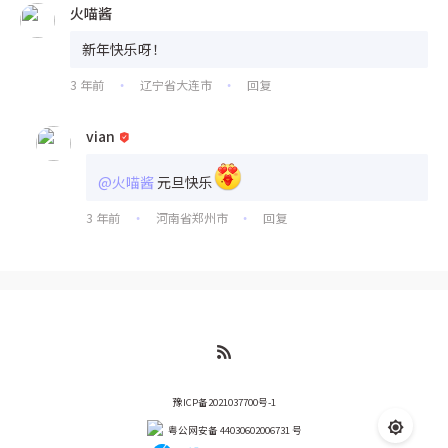
火喵酱
新年快乐呀！
3 年前
辽宁省大连市
回复
•
•
vian
@火喵酱
元旦快乐
3 年前
河南省郑州市
回复
•
•
豫ICP备2021037700号-1
粤公网安备 44030602006731 号