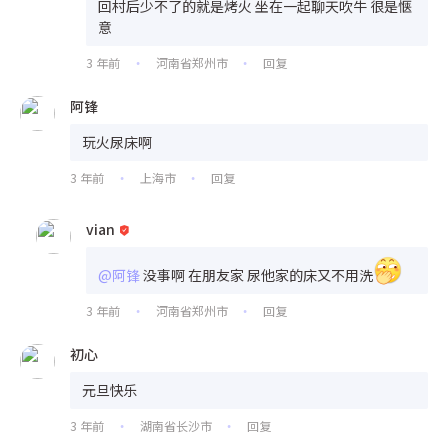
回村后少不了的就是烤火 坐在一起聊天吹牛 很是惬
意
3 年前
河南省郑州市
回复
•
•
阿锋
玩火尿床啊
3 年前
上海市
回复
•
•
vian
@阿锋
没事啊 在朋友家 尿他家的床又不用洗
3 年前
河南省郑州市
回复
•
•
初心
元旦快乐
3 年前
湖南省长沙市
回复
•
•