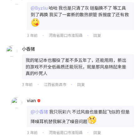
@Byzliu
哈哈 我也是只清了灰 硅脂换不了 等工具
到了再换 我买了一套新的散热铜管 拆报废了还有救
3 年前
河南省周口市淮阳县
回复
•
•
小香猪
我的笔记本也服役了差不多五年了，还能用用，新出
的游戏不开全低画质还能玩玩，就是那风扇转起来是
真的吵死人
3 年前
江西省南昌市
回复
•
•
vian
@小香猪
我只玩彩六 不过风扇也是要起飞似的 但是
降噪耳机替我解决了噪音问题
3 年前
河南省周口市淮阳县
回复
•
•