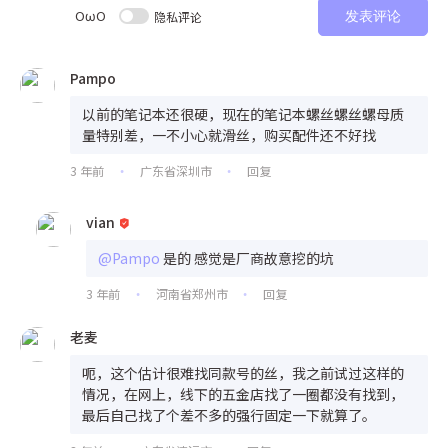
OωO
隐私评论
发表评论
Pampo
以前的笔记本还很硬，现在的笔记本螺丝螺丝螺母质
量特别差，一不小心就滑丝，购买配件还不好找
3 年前
广东省深圳市
回复
•
•
vian
@Pampo
是的 感觉是厂商故意挖的坑
3 年前
河南省郑州市
回复
•
•
老麦
呃，这个估计很难找同款号的丝，我之前试过这样的
情况，在网上，线下的五金店找了一圈都没有找到，
最后自己找了个差不多的强行固定一下就算了。