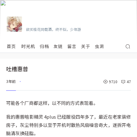
Vian
欲买桂花同载酒，终不似，少年游
首页
时光机
归档
友链
留言
关于
虫洞
吐槽惠普
3年前
9710
47
•
可能各个厂商都这样，以不同的方式表现着。
我的惠普暗影精灵 4plus 已经服役四年多了，最近在老家装修
房子，灰尘特别多以至于开机时散热风扇噪音奇大，遂拆开电
脑清灰换硅脂。