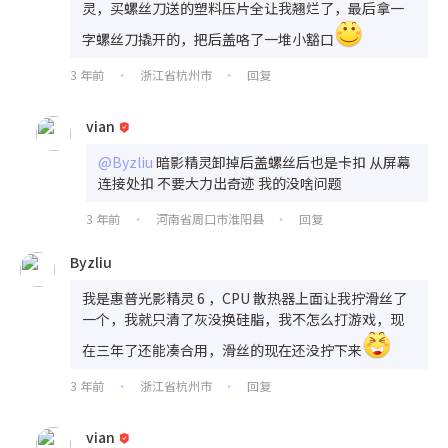
灵，买螺丝刀送的塑料压片全让我翘烂了，最后拿一
字螺丝刀撬开的，把后盖咯了一堆小豁口
3 年前
浙江省杭州市
回复
•
•
vian
@Byzliu
暗影精灵卸掉后盖螺丝后也是卡扣 从屏幕
连接处扣 不要大力出奇迹 我的没啥问题
3 年前
河南省周口市淮阳县
回复
•
•
Byzliu
我是惠普光影精灵 6 ，CPU 散热器上面让我拧滑丝了
一个，我就只清了灰没换硅脂，我不怎么打游戏，现
在三年了还能凑合用，滑丝的现在还没拧下来
3 年前
浙江省杭州市
回复
•
•
vian