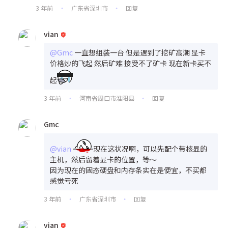
3 年前
广东省深圳市
回复
•
•
vian
@Gmc
一直想组装一台 但是遇到了挖矿高潮 显卡
价格炒的飞起 然后矿难 接受不了矿卡 现在新卡买不
起
3 年前
河南省周口市淮阳县
回复
•
•
Gmc
@vian
现在这状况啊，可以先配个带核显的
主机，然后留着显卡的位置，等～
因为现在的固态硬盘和内存条实在是便宜，不买都
感觉亏死
3 年前
广东省深圳市
回复
•
•
vian