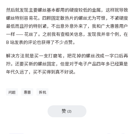
然后就发现主要螺丝基本都用的硬度较低的金属，这样就导致
螺丝特别容易花。四颗固定散热片的螺丝尤为可恨，不紧硬度
最低而且拧的特别紧，不出意外意外来了，我和广大惠普用户
一样 —— 花丝了。之前我有查相关信息，发现我并非个例，在
B 站发表的评论也获得了不少点赞。
解决方法就是买一支打磨笔，把花掉的螺丝改成一字口后再
拧。还要买新的螺丝固定，但是对于电子产品四年多已经算是
年代久远了，买不买得到真不好说。
问题
惠普
拆机
赞
(
2
)