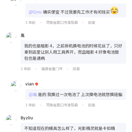
@Gmc
确实便宜 不过我要先工作才有闲钱买
3 年前
河南省周口市淮阳县
回复
•
•
胤
我的也是暗影 4，之前拆机换电池的时候花丝了，只好
拿到店里让别人用工具弄开，而且暗影 4 好像电池鼓
包也是通病
3 年前
福建省厦门市
回复
•
•
vian
@胤
是的 我换过一次电池了 上次换电池就想换硅脂
3 年前
河南省周口市淮阳县
回复
•
•
Byzliu
不知道现在的模具怎么样了，光影精灵就是卡扣精