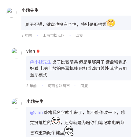
小魏先生
桌子不错，键盘也挺有个性，特别是那根线
3 年前
上海市松江区
回复
•
•
vian
@小魏先生
桌子比较简易 但是足够用了 键盘粉色多
好看 电脑上放的是耳机线 除打游戏用线外 其他只用
蓝牙模式
3 年前
河南省郑州市
回复
•
•
小魏先生
@vian
卧槽我名字咋出来了，能不能修改一下，感
觉挺尴尬的
，还有就是为啥你们笔记本电脑都
喜欢重新配个键盘