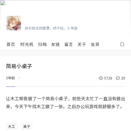
Vian
欲买桂花同载酒，终不似，少年游
首页
时光机
归档
友链
留言
关于
虫洞
简易小桌子
3年前
5726
20
•
让木工帮我做了一个简易小桌子，前些天太忙了一直没有做出
来，今天下午找木工做了一张。之后办公玩游戏就舒服多了。
木工
桌子