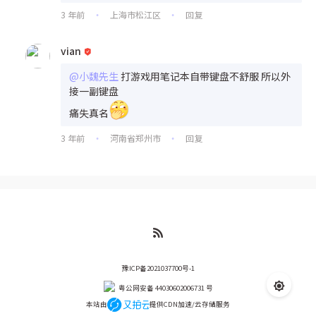
3 年前
上海市松江区
回复
•
•
vian
@小魏先生
打游戏用笔记本自带键盘不舒服 所以外
接一副键盘
痛失真名
3 年前
河南省郑州市
回复
•
•
豫ICP备2021037700号-1
粤公网安备 44030602006731 号
本站由
提供CDN加速/云存储服务