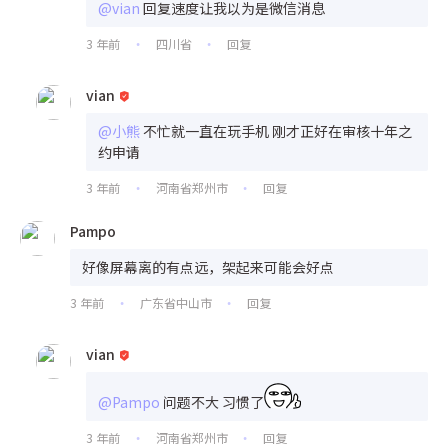
@vian
回复速度让我以为是微信消息
3 年前
四川省
回复
•
•
vian
@小熊
不忙就一直在玩手机 刚才正好在审核十年之
约申请
3 年前
河南省郑州市
回复
•
•
Pampo
好像屏幕离的有点远，架起来可能会好点
3 年前
广东省中山市
回复
•
•
vian
@Pampo
问题不大 习惯了
3 年前
河南省郑州市
回复
•
•