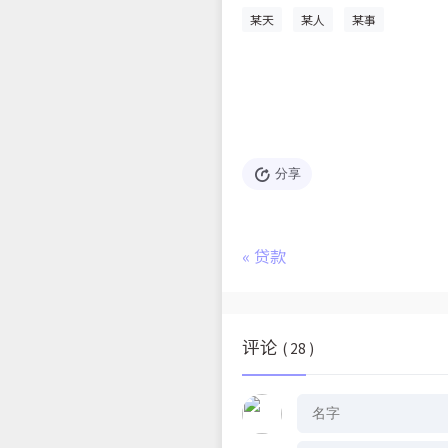
某天
某人
某事
分享
«
贷款
评论
( 28 )