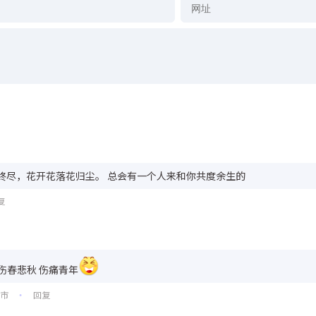
终尽，花开花落花归尘。 总会有一个人来和你共度余生的
复
是伤春悲秋 伤痛青年
州市
回复
•