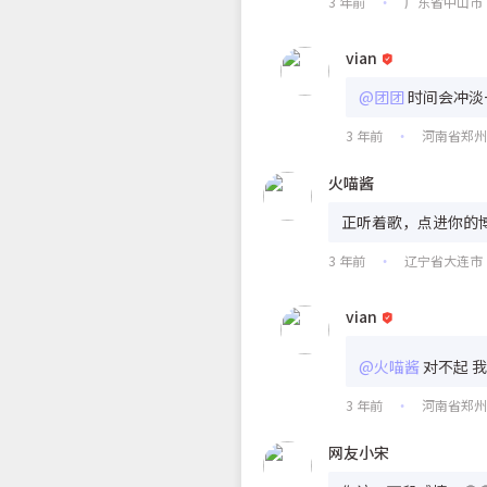
3 年前
广东省中山市
•
vian
@团团
时间会冲淡
3 年前
河南省郑
•
火喵酱
正听着歌，点进你的博
3 年前
辽宁省大连市
•
vian
@火喵酱
对不起 
3 年前
河南省郑
•
网友小宋