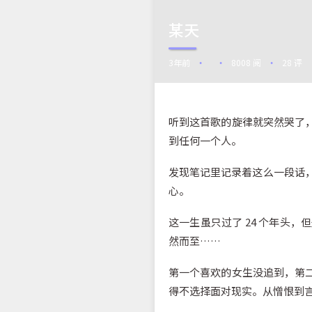
某天
3年前
8008 阅
28 评
•
•
•
听到这首歌的旋律就突然哭了
到任何一个人。
发现笔记里记录着这么一段话，2
心。
这一生虽只过了 24 个年头
然而至……
第一个喜欢的女生没追到，第
得不选择面对现实。从憎恨到