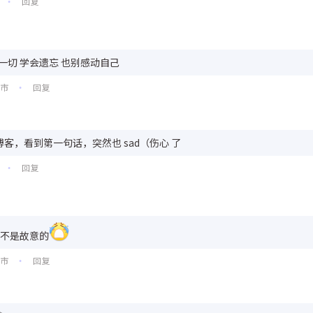
回复
•
一切 学会遗忘 也别感动自己
州市
回复
•
客，看到第一句话，突然也 sad（伤心 了
回复
•
我不是故意的
州市
回复
•