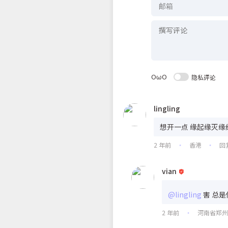
OωO
隐私评论
lingling
想开一点 缘起缘灭缘
2 年前
香港
回
•
•
vian
@lingling
害 总
2 年前
河南省郑
•