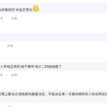
向前看就好 余生还很长
州市
回复
•
。
回复
•
嫁人早很正常的 她不算早 我大二时她结婚了
州市
回复
•
天晚上都会点进她朋友圈看动态，可能会在某一天看到她和别人的合照会