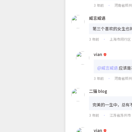
3 年前
河南省郑
•
威言威语
第三个喜欢的女生也
3 年前
上海市闵行区
•
vian
@威言威语
应该是
3 年前
河南省郑州
•
二猫 blog
完美的一生中，总有
3 年前
江苏省苏州市
•
vian