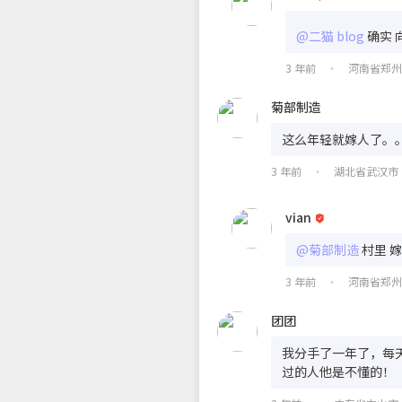
@二猫 blog
确实 
3 年前
河南省郑
•
菊部制造
这么年轻就嫁人了。
3 年前
湖北省武汉市
•
vian
@菊部制造
村里 
3 年前
河南省郑
•
团团
我分手了一年了，每
过的人他是不懂的！