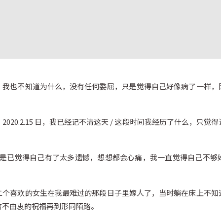
，我也不知道为什么，没有任何委屈，只是觉得自己好像病了一样，
020.2.15 日，我已经记不清这天 / 这段时间我经历了什么，只
，但是已觉得自己有了太多遗憾，想想都会心痛，我一直觉得自己不
二个喜欢的女生在我最难过的那段日子里嫁人了，当时躺在床上不知
言不由衷的祝福再到形同陌路。