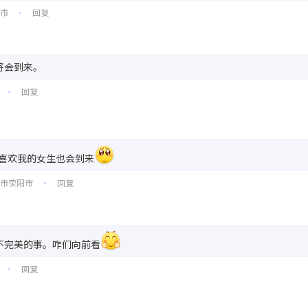
州市
回复
•
将会到来。
回复
•
喜欢我的女生也会到来
市荥阳市
回复
•
不完美的事。咋们向前看
回复
•