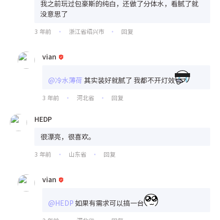
我之前玩过包豪斯的纯白，还做了分体水，看腻了就
没意思了
3 年前
浙江省绍兴市
回复
•
•
vian
@冷水薄荷
其实装好就腻了 我都不开灯效
3 年前
河北省
回复
•
•
HEDP
很漂亮，很喜欢。
3 年前
山东省
回复
•
•
vian
@HEDP
如果有需求可以搞一台