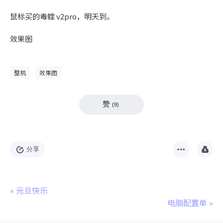
鼠标买的毒蝰 v2pro，明天到。
效果图
整机
效果图
赞
(
9
)
分享
«
元旦快乐
电脑配置单
»