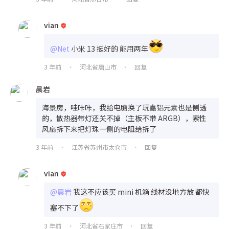
vian
@Net
小米 13 挺好的 能用两年
3 年前
河北省唐山市
回复
•
•
晨岩
海景房，哇咔咔，我给电脑换了玩嘉铝元素也是侧透
的，散热器带灯还关不掉（主板不带 ARGB），索性
风扇拆下来把灯珠一侧的电阻给拆了
3 年前
江苏省苏州市太仓市
回复
•
•
vian
@晨岩
我这不应该买 mini 机箱 线材没地方放 都快
塞不下了
3 年前
河北省石家庄市
回复
•
•