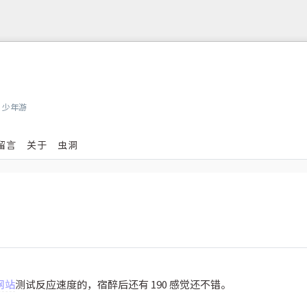
，少年游
留言
关于
虫洞
网站
测试反应速度的，宿醉后还有 190 感觉还不错。