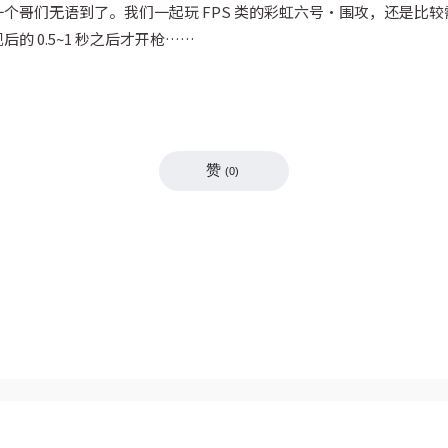
个哥们无语到了。我们一起玩 FPS 类的彩虹六号・围攻，还是比
的 0.5~1 秒之后才开枪……
赞
(
0
)