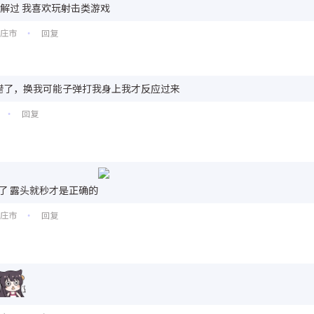
解过 我喜欢玩射击类游戏
家庄市
回复
•
得挺不错了，换我可能子弹打我身上我才反应过来
回复
•
了 露头就秒才是正确的
家庄市
回复
•