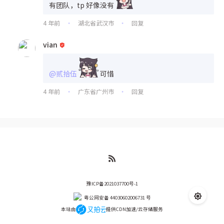
有团队，tp 好像没有
4 年前
湖北省武汉市
回复
•
•
vian
@贰拾伍
可惜
4 年前
广东省广州市
回复
•
•
豫ICP备2021037700号-1
粤公网安备 44030602006731 号
本站由
提供CDN加速/云存储服务