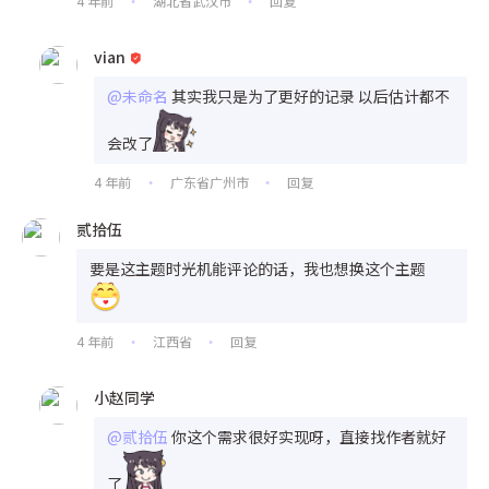
4 年前
湖北省武汉市
回复
•
•
vian
@未命名
其实我只是为了更好的记录 以后估计都不
会改了
4 年前
广东省广州市
回复
•
•
贰拾伍
要是这主题时光机能评论的话，我也想换这个主题
4 年前
江西省
回复
•
•
小赵同学
@贰拾伍
你这个需求很好实现呀，直接找作者就好
了