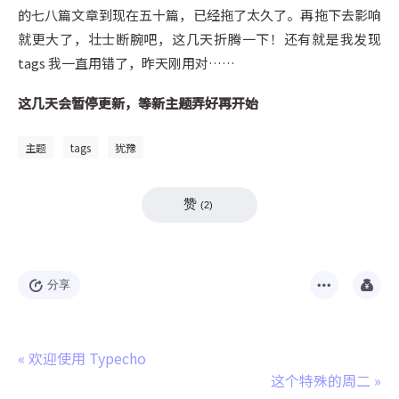
的七八篇文章到现在五十篇，已经拖了太久了。再拖下去影响
就更大了，壮士断腕吧，这几天折腾一下！还有就是我发现
tags 我一直用错了，昨天刚用对……
这几天会暂停更新，等新主题弄好再开始
主题
tags
犹豫
赞
(
2
)
分享
«
欢迎使用 Typecho
这个特殊的周二
»