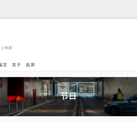
，少年游
留言
关于
虫洞
节日