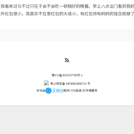
我看来过与不过只在于会不会吃一顿稍好的晚餐。早上八点出门看到我妈
外红包很小，我其实不在意红包的大或小，有红包领有妈妈的挂念就够了。
豫ICP备2021037700号-1
粤公网安备 44030602006731 号
本站由
提供CDN加速/云存储服务