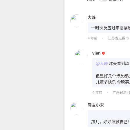
大峰
一时没反应过来德福
4 年前
江苏省无锡市
•
vian
@大峰
昨天看到风
但是好几个博友都
儿童节快乐 今晚
4 年前
广东省深
•
网友小宋
孩儿，好好照顾自己