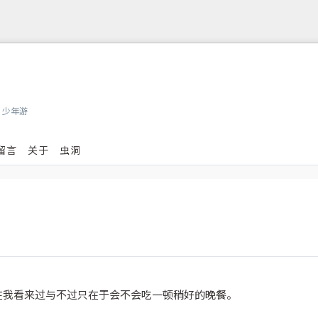
，少年游
留言
关于
虫洞
在我看来过与不过只在于会不会吃一顿稍好的晚餐。