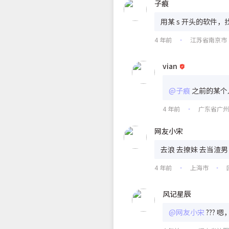
子痕
用某 s 开头的软件
4 年前
江苏省南京市
•
vian
@子痕
之前的某个
4 年前
广东省广
•
网友小宋
去浪 去撩妹 去当渣男
4 年前
上海市
•
•
风记星辰
@网友小宋
??? 