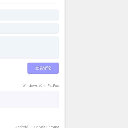
发表评论
Windows 10 · FireFox
Android · Google Chrome