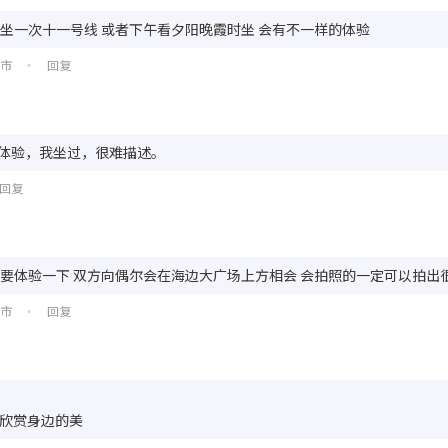
坐一次十一号线 或者下午看夕阳晚霞时坐 会有不一样的体验
圳市
回复
•
体验，我坐过，很难描述。
回复
要体验一下 双方向偶尔会在海边大广场上方相会 会拍照的一定可以拍出
圳市
回复
•
欣赏身边的美