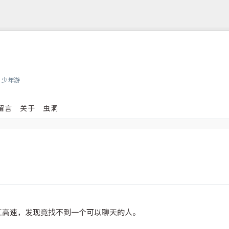
，少年游
留言
关于
虫洞
江高速，发现竟找不到一个可以聊天的人。