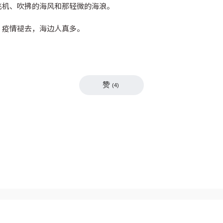
飞机、吹拂的海风和那轻微的海浪。
。疫情褪去，海边人真多。
赞
(
4
)