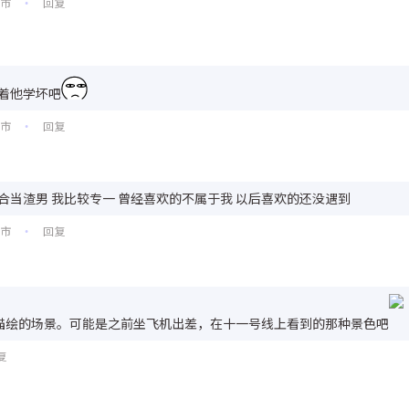
阳市
回复
•
着他学坏吧
州市
回复
•
合当渣男 我比较专一 曾经喜欢的不属于我 以后喜欢的还没遇到
州市
回复
•
描绘的场景。可能是之前坐飞机出差，在十一号线上看到的那种景色吧
复