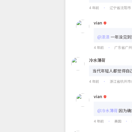
4 年前
辽宁省沈阳市
•
vian
@泽泽
一年没见到
4 年前
广东省广
•
冷水薄荷
当代年轻人都觉得自
4 年前
浙江省杭州市
•
vian
@冷水薄荷
因为确
4 年前
美国
•
•