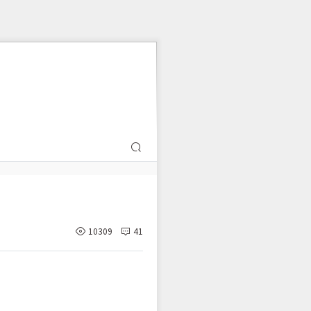
10309
41