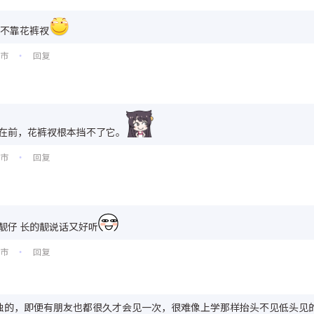
 不靠花裤衩
州市
回复
•
在前，花裤衩根本挡不了它。
泉市
回复
•
靓仔 长的靓说话又好听
州市
回复
•
独的，即便有朋友也都很久才会见一次，很难像上学那样抬头不见低头见