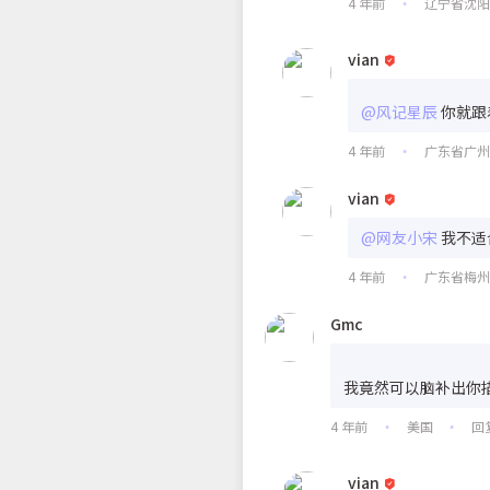
4 年前
辽宁省沈
•
vian
@风记星辰
你就跟
4 年前
广东省广
•
vian
@网友小宋
我不适
4 年前
广东省梅
•
Gmc
我竟然可以脑补出你
4 年前
美国
回
•
•
vian