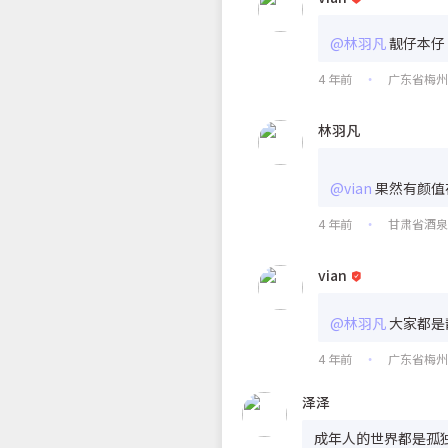
@林羽凡
靓仔本仔
4 年前
广东省梅
•
林羽凡
@vian
果然有颜值
4 年前
甘肃省酒
•
vian
@林羽凡
大家都是
4 年前
广东省梅
•
泽泽
成年人的世界都是孤