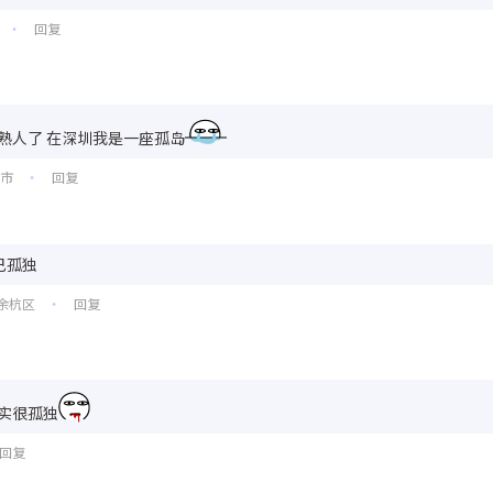
回复
•
熟人了 在深圳我是一座孤岛
州市
回复
•
己孤独
余杭区
回复
•
实很孤独
回复