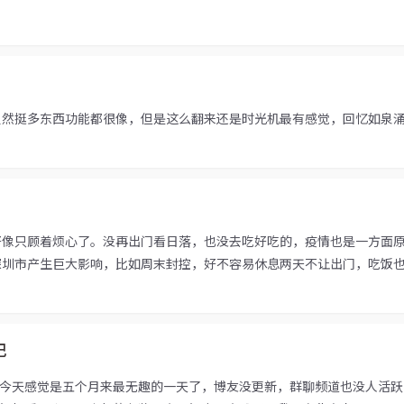
虽然挺多东西功能都很像，但是这么翻来还是时光机最有感觉，回忆如泉
好像只顾着烦心了。没再出门看日落，也没去吃好吃的，疫情也是一方面
圳市产生巨大影响，比如周末封控，好不容易休息两天不让出门，吃饭也只
记
今天感觉是五个月来最无趣的一天了，博友没更新，群聊频道也没人活跃