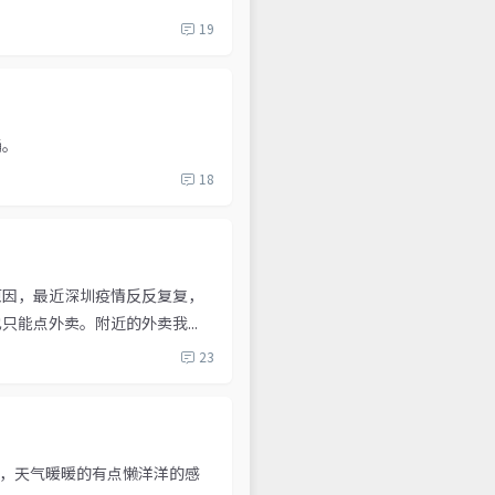
19
涌。
18
原因，最近深圳疫情反反复复，
能点外卖。附近的外卖我...
23
，天气暖暖的有点懒洋洋的感