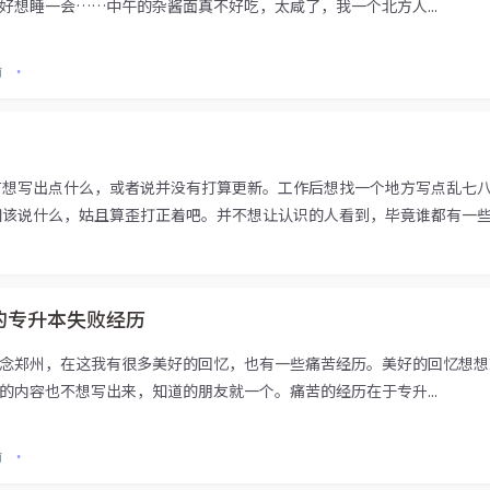
好想睡一会……中午的杂酱面真不好吃，太咸了，我一个北方人...
前
•
有想写出点什么，或者说并没有打算更新。工作后想找一个地方写点乱七
该说什么，姑且算歪打正着吧。并不想让认识的人看到，毕竟谁都有一些不
的专升本失败经历
念郑州，在这我有很多美好的回忆，也有一些痛苦经历。美好的回忆想想
的内容也不想写出来，知道的朋友就一个。痛苦的经历在于专升...
前
•