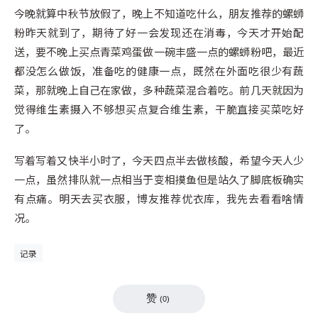
今晚就算中秋节放假了，晚上不知道吃什么，朋友推荐的螺蛳
粉昨天就到了，期待了好一会发现还在消毒，今天才开始配
送，要不晚上买点青菜鸡蛋做一碗丰盛一点的螺蛳粉吧，最近
都没怎么做饭，准备吃的健康一点，既然在外面吃很少有蔬
菜，那就晚上自己在家做，多种蔬菜混合着吃。前几天就因为
觉得维生素摄入不够想买点复合维生素，干脆直接买菜吃好
了。
写着写着又快半小时了，今天四点半去做核酸，希望今天人少
一点，虽然排队就一点相当于变相摸鱼但是站久了脚底板确实
有点痛。明天去买衣服，博友推荐优衣库，我先去看看啥情
况。
记录
赞
(
0
)