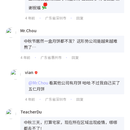
谢祝福
4 年前
广东省深圳市
回复
•
•
Mr.Chou
中秋节居然一盒月饼都不发？这形势公司是越来越难
熬了…
4 年前
广东省惠州市
回复
•
•
vian
@Mr.Chou
看其他公司有月饼 哈哈 不过我自己买了
五仁月饼
4 年前
广东省深圳市
回复
•
•
TeacherDu
中秋三天，打算宅家，现在所在区域出现疫情，哪哪
都去不了！