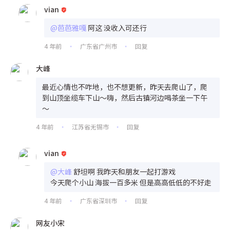
vian
@芭芭雅嘎
阿这 没收入可还行
4 年前
广东省广州市
回复
•
•
大峰
最近心情也不咋地，也不想更新，昨天去爬山了，爬
到山顶坐缆车下山～嗨，然后古镇河边喝茶坐一下午
～
4 年前
江苏省无锡市
回复
•
•
vian
@大峰
舒坦啊 我昨天和朋友一起打游戏
今天爬个小山 海拔一百多米 但是高高低低的不好走
4 年前
广东省深圳市
回复
•
•
网友小宋