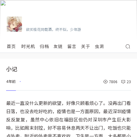
Vian
欲买桂花同载酒，终不似，少年游
首页
时光机
归档
友链
留言
关于
虫洞
小记
4年前
7806
23
•
最近一直没什么更新的欲望，好像只顾着烦心了。没再出门看
日落，也没去吃好吃的，疫情也是一方面原因，最近深圳疫情
反反复复，虽然中心依旧在福田区但仍对深圳市产生巨大影
响，比如周末封控，好不容易休息两天不让出门，吃饭也只能
点外卖。附近的外卖我不喜欢吃，卫生是一方面，大多都是小