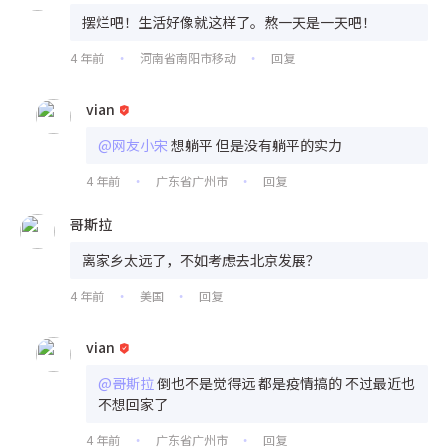
摆烂吧！生活好像就这样了。熬一天是一天吧！
4 年前
河南省南阳市移动
回复
•
•
vian
@网友小宋
想躺平 但是没有躺平的实力
4 年前
广东省广州市
回复
•
•
哥斯拉
离家乡太远了，不如考虑去北京发展？
4 年前
美国
回复
•
•
vian
@哥斯拉
倒也不是觉得远 都是疫情搞的 不过最近也
不想回家了
4 年前
广东省广州市
回复
•
•