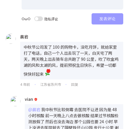
OωO
隐私评论
发表评论
晨岩
中秋节公司发了 100 的购物卡，没吃月饼，就给家里
打了电话，自己一个人出去玩了一天，白天宅了两
天，两天晚上出去骑车总共跑了 90 公里，吹了吹金鸡
湖的风和太湖的风，提前预祝生日快乐，希望一切都
快快好起来
4 年前
江苏省苏州市
回复
•
•
vian
@晨岩
我中秋节比较倒霉 去医院不让进 因为是 48
小时核酸 前一天晚上八点去做核酸 结果过节核酸检
测放假了 然后也没去海边 那个公园也要 24 小时 早
上没进去医院就去了隔壁铁仔山公园 步行七公里 谢