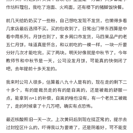
作坊料理包，我吃了泡面、火鸡面，还有楼下的猪脚饭快餐。
前几天给奶奶买了一些粉，自己想吃发现不发货，也懒得多看
几家店最后选择不买。买的包收到了，日常出门带东西算是中
看中用系列。月饼也到了，家乡周口市发货，马四果品产的老
五仁月饼，味道真是怀念，和以前吃的一模一样，一块一斤要
分好几次才能吃完，买了两块。明天好像就是中秋节了，今年
教师节和中秋节是一天，公司没发月饼，可能真的快倒闭了
吧，去年提前十多天发的。
我来时公司人很多，估算着八九十人是有的，现在走的剩下二
十多个，有的是裁员走的有的是自离的，还是被裁的舒服一
点，能拿到 n+1 的补偿，自离的啥也没有，有一个老员工被裁
了，走的时候拿了十几万吧，确实有点恐怖。
最近核酸照旧一天一次，上次黄码后到现在挺正常的，提示去
过封控区什么的，吓得我以为要寄了，还是阴着好，可不能变