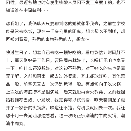
阳性。最近各地也时有发生核酸人员因不发工资罢工的，也不
知道谁在中间获利……
想我姐了，我俩聊天只要聊到吃的她就想带我去，之前在学校
倒是常去吃饭，现在一千多公里的距离，想吃都吃不到喽，想
回郑州看看，熟悉的事物熟悉的人，想念～
快过生日了，想着自己去吃一顿好吃的，看电影估计时间赶不
上，那天刚好是工作日，要是周末就好了，吃喝玩乐咱也享受
一下。吃什么还没想好，对这边不熟悉，对于好吃的店也是毫
无了解，之前和同事一起去过外婆家，芥末虾球好吃，其他菜
品一般，前些天又去一次仍是觉得一般。有点倾向于吃火锅，
上次吃的海底捞不是很满意，后来就没再看火锅类，之前我姐
给我推荐巴奴、小龙坎，我觉得可以试试看，昨天聊到龙子湖
开了一家新的火锅店，味道还不错，有机会就回去一次。我还
想十月一去潮汕那边看看，吃一次啊正宗潮汕的牛肉火锅、潮
汕牛肉丸。