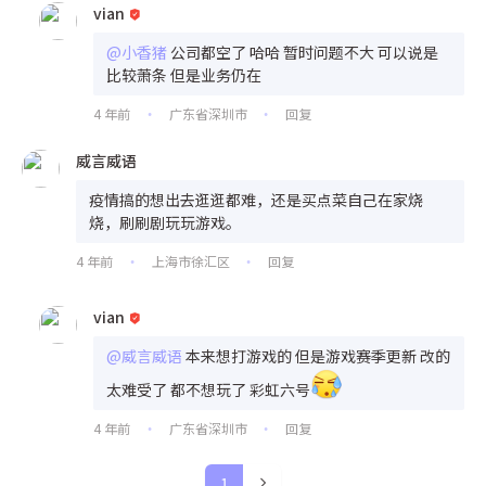
vian
@小香猪
公司都空了 哈哈 暂时问题不大 可以说是
比较萧条 但是业务仍在
4 年前
广东省深圳市
回复
•
•
威言威语
疫情搞的想出去逛逛都难，还是买点菜自己在家烧
烧，刷刷剧玩玩游戏。
4 年前
上海市徐汇区
回复
•
•
vian
@威言威语
本来想打游戏的 但是游戏赛季更新 改的
太难受了 都不想玩了 彩虹六号
4 年前
广东省深圳市
回复
•
•
1