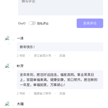
OωO
隐私评论
发表评论
一泽
新年快乐！
2 年前
浙江省绍兴市
回复
•
•
叶开
龙年来到，愿您好运连连，福星高照。事业蒸蒸日
上，家庭幸福美满。健康安康，笑口常开。愿您新的
一年里，幸福如意，万事顺心！
2 年前
福建省三明市
回复
•
•
大雄