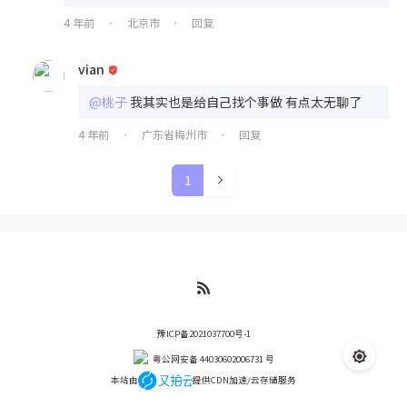
4 年前
北京市
回复
•
•
vian
@桃子
我其实也是给自己找个事做 有点太无聊了
4 年前
广东省梅州市
回复
•
•
1
豫ICP备2021037700号-1
粤公网安备 44030602006731 号
本站由
提供CDN加速/云存储服务