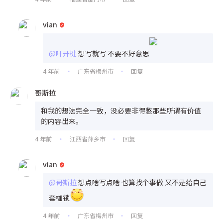
vian
@叶开楗
想写就写 不要不好意思
4 年前
广东省梅州市
回复
•
•
哥斯拉
和我的想法完全一致，没必要非得憋那些所谓有价值
的内容出来。
4 年前
江西省萍乡市
回复
•
•
vian
@哥斯拉
想点啥写点啥 也算找个事做 又不是给自己
套枷锁
4 年前
广东省梅州市
回复
•
•