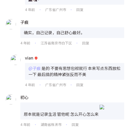
4 年前
广东省广州市
回复
•
•
子痕
确实，自己记录，自己舒心最好。
4 年前
江苏省南京市白下区
回复
•
•
vian
@子痕
是的 不要有思想包袱就行 本来写点东西放松
一下 最后搞的精神紧张反而不美
4 年前
广东省广州市
回复
•
•
初心
原本就是记录生活 管他呢 怎么开心怎么来
4 年前
湖南省株洲市
回复
•
•