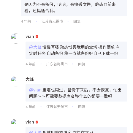
是因为不会备份，哈哈，会搞丢文件，静态目前来
看，还挺适合我。
4 年前
江苏省无锡市
回复
•
•
vian
@大峰
慢慢写喽 动态博客我用的宝塔 操作简单 有
定时任务 自动备份 稳一点就备份好自己下载一份
4 年前
广东省梅州市
回复
•
•
大峰
@vian
宝塔也用过，备份下来后，不会恢复，怕出
问题～～可能要数据库名称什么的都要一致吧
4 年前
江苏省无锡市
回复
•
•
vian
@大峰
那就用静态博客 文件在本地