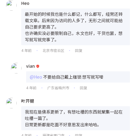
Heo
最开始的时候我也是什么都记，什么都写，经常还转
载文章。后来因为访问的人多了，无形之间就可能给
自己要求更高了。
也许确实没必要限制自己，水文也好，干货也罢，想
写就写就完事了。
4 年前
北京市密云区
回复
•
•
vian
@Heo
不要给自己戴上枷锁 想写就写喽
4 年前
广东省梅州市
回复
•
•
叶开楗
我现在是佛系更新了，有想吐槽的东西就聚集一起在
吐槽一篇了。
日常更新都是吃面不好意思发出来哈哈。
4 年前
福建省厦门市
回复
•
•