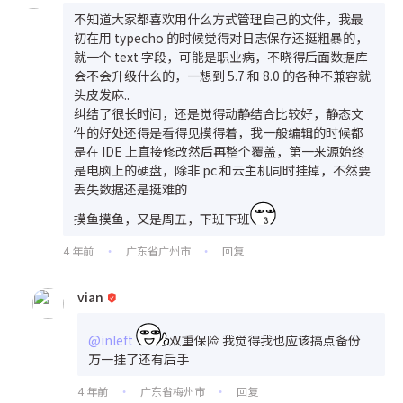
不知道大家都喜欢用什么方式管理自己的文件，我最
初在用 typecho 的时候觉得对日志保存还挺粗暴的，
就一个 text 字段，可能是职业病，不晓得后面数据库
会不会升级什么的，一想到 5.7 和 8.0 的各种不兼容就
头皮发麻..
纠结了很长时间，还是觉得动静结合比较好，静态文
件的好处还得是看得见摸得着，我一般编辑的时候都
是在 IDE 上直接修改然后再整个覆盖，第一来源始终
是电脑上的硬盘，除非 pc 和云主机同时挂掉，不然要
丢失数据还是挺难的
摸鱼摸鱼，又是周五，下班下班
4 年前
广东省广州市
回复
•
•
vian
@inleft
双重保险 我觉得我也应该搞点备份
万一挂了还有后手
4 年前
广东省梅州市
回复
•
•