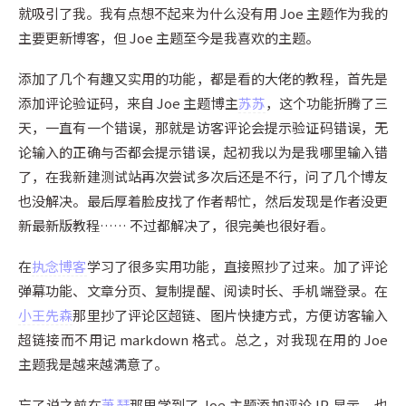
就吸引了我。我有点想不起来为什么没有用 Joe 主题作为我的
主要更新博客，但 Joe 主题至今是我喜欢的主题。
添加了几个有趣又实用的功能，都是看的大佬的教程，首先是
添加评论验证码，来自 Joe 主题博主
苏苏
，这个功能折腾了三
天，一直有一个错误，那就是访客评论会提示验证码错误，无
论输入的正确与否都会提示错误，起初我以为是我哪里输入错
了，在我新建测试站再次尝试多次后还是不行，问了几个博友
也没解决。最后厚着脸皮找了作者帮忙，然后发现是作者没更
新最新版教程…… 不过都解决了，很完美也很好看。
在
执念博客
学习了很多实用功能，直接照抄了过来。加了评论
弹幕功能、文章分页、复制提醒、阅读时长、手机端登录。在
小王先森
那里抄了评论区超链、图片快捷方式，方便访客输入
超链接而不用记 markdown 格式。总之，对我现在用的 Joe
主题我是越来越满意了。
忘了说之前在
萧瑟
那里学到了 Joe 主题添加评论 IP 显示，也