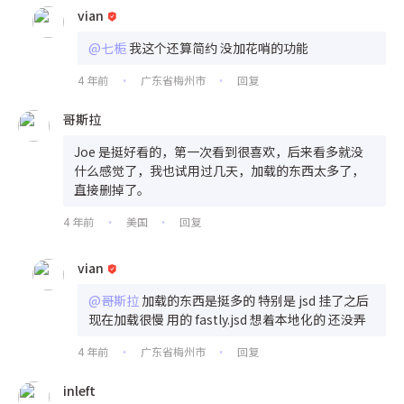
vian
@七栀
我这个还算简约 没加花哨的功能
4 年前
广东省梅州市
回复
•
•
哥斯拉
Joe 是挺好看的，第一次看到很喜欢，后来看多就没
什么感觉了，我也试用过几天，加载的东西太多了，
直接删掉了。
4 年前
美国
回复
•
•
vian
@哥斯拉
加载的东西是挺多的 特别是 jsd 挂了之后
现在加载很慢 用的 fastly.jsd 想着本地化的 还没弄
4 年前
广东省梅州市
回复
•
•
inleft