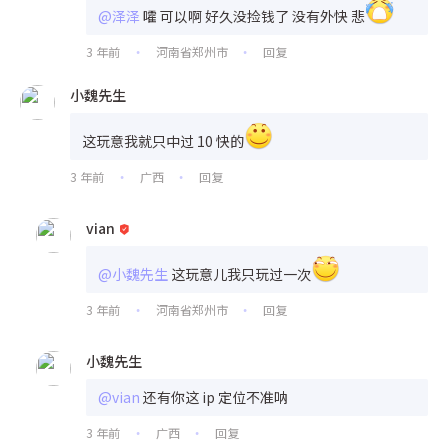
@泽泽
嚯 可以啊 好久没捡钱了 没有外快 悲
3 年前
河南省郑州市
回复
•
•
小魏先生
这玩意我就只中过 10 快的
3 年前
广西
回复
•
•
vian
@小魏先生
这玩意儿我只玩过一次
3 年前
河南省郑州市
回复
•
•
小魏先生
@vian
还有你这 ip 定位不准呐
3 年前
广西
回复
•
•