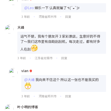
@Leo
娱乐一下 认真就输了 ٩(´◒`)۶
3 年前
河南省郑州市
回复
•
•
大峰
运气不错，我有个朋友开 3 家彩票店，生意好的不得
了～我们这市里有自助刮刮机，每次走过，都有好多
人在刮
3 年前
江苏省无锡市
回复
•
•
vian
@大峰
我向来不信这个 所以这一张也不是我买的
3 年前
河南省郑州市
回复
•
•
叶小明的博客