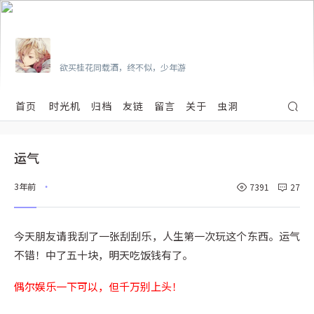
Vian
欲买桂花同载酒，终不似，少年游
首页
时光机
归档
友链
留言
关于
虫洞
运气
3年前
7391
27
•
今天朋友请我刮了一张刮刮乐，人生第一次玩这个东西。运气
不错！中了五十块，明天吃饭钱有了。
偶尔娱乐一下可以，但千万别上头！