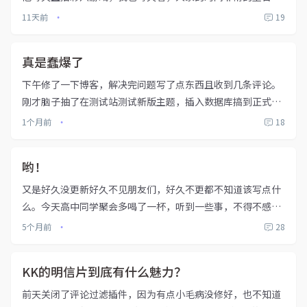
直到有一天他真的AFK了就像他的名字。每个人都会“到
11天前
19
•
达”直面生活的时间，我也不能跳出怪圈之外。非常想说一些
大而空的话题，虽然我...
真是蠢爆了
下午修了一下博客，解决完问题写了点东西且收到几条评论。
刚才脑子抽了在测试站测试新版主题，插入数据库搞到正式网
站了，并且修复好的数据库我没备份……真是不怕智者深思熟
1个月前
18
•
虑，唯恐蠢人灵机一动……
哟！
又是好久没更新好久不见朋友们，好久不更都不知道该写点什
么。今天高中同学聚会多喝了一杯，听到一些事，不得不感
叹。仔细想想，18年高中毕业，我们15年就已相识，现如今已
5个月前
28
•
2026年。每年聚一次的“习俗”今年依然没忘记。席间聊了很
多，大多吹牛...
KK的明信片到底有什么魅力？
前天关闭了评论过滤插件，因为有点小毛病没修好，也不知道