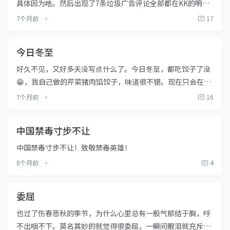
具体因为啥。然后出现了7条垃圾广告评论全部都在KK的明信
片这篇博文中。
7个月前
17
•
今日冬至
好久不见，又好多天没写点什么了。今日冬至，都吃饺子了没
😁，我自己做的芹菜猪肉馅饺子，味道很不错。现在只会在一
个人做饭的时候感觉心情格外平静，自己剁馅、调味、和面、
7个月前
16
•
分剂、擀皮、包、下锅。享受着这难得的内心平静😊还炖了一
锅羊腿，肉的味道比...
中国禁毒寸步不让
中国禁毒寸步不让！致敬禁毒英雄！
8个月前
4
•
委屈
也过了伤春悲秋的季节，为什么心里总有一股气郁结于胸，呼
不出咽不下。莫名其妙的就觉得很委屈，一瞬间眼泪就充斥了