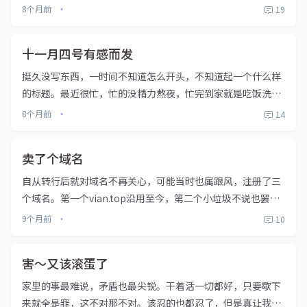
新服务器。电脑不在身边无法修复，等待周末到来吧。暂时不
8个月前
19
•
回复评论消息了。
十一月四号有感而发
挺久没写东西，一时间不知道怎么开头，不知道起一个什么样
的标题。最近很忙，忙的没精力熬夜，忙完到家就是吃饭洗漱
睡。对于时间的概念也变得格外模糊，感觉域名刚卖了两天，
8个月前
14
•
不经意间发现已是半月之前。慢慢的初心就变了，博客刚建立
的时候本意是记录，...
卖了个域名
自从转行后就对域名不再关心，可能当时也属跟风，注册了三
个域名。第一个vian.top沿用至今，第二个小垃圾不说也罢，
第三个boke.asia。当时备案也是倾注颇多心血，icp备案，公
9个月前
10
•
网安备。没想到时隔多年注销也变得麻烦，公网安备系统升...
害～又该滚蛋了
家里的事最难说，矛盾也最尖锐。干着活一切都好，只要歇下
来就全是罪，这不对那不对。该忍的也都忍了，但是真让我做