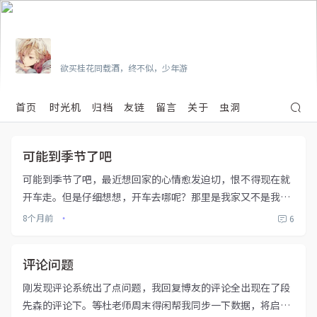
Vian
欲买桂花同载酒，终不似，少年游
首页
时光机
归档
友链
留言
关于
虫洞
可能到季节了吧
可能到季节了吧，最近想回家的心情愈发迫切，恨不得现在就
开车走。但是仔细想想，开车去哪呢？那里是我家又不是我
家……突然好怀念在深圳的日子，孤独而又自在，一个人生活
8个月前
6
•
不用考虑太多，也没那么多烦心事……我这种没有能力的农村
孩子，注定逃不掉，逃...
评论问题
刚发现评论系统出了点问题，我回复博友的评论全出现在了段
先森的评论下。等杜老师周末得闲帮我同步一下数据，将启用