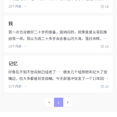
跪舔的狗？其实来的时候做好了心理准备，没想到处处忍让也
10个月前
18
•
没如何，家里的事让我怎么说呢？都觉得委屈？谁不委屈呢？
有太多想说的了，一...
我
我一点也没做好二十岁的准备，挺纳闷的，就像是谁从背后推
给我一样。我以为我二十多岁会去看山河大海，落日余晖，可
事实上是我还在找寻我自己。——村上春树《挪威的森林》不
10个月前
10
•
知不觉已经27岁了，谁能想到时至大龄剩男的年纪仍一事无
成。我的27岁一天...
记忆
好像在不知不觉间就已经老了……朋友几个经常把年纪大了挂
嘴边，但大多都是玩笑自嘲。今天部落冲突发了一个13年回
忆，记录从账号创建到现如今的常用兵种、打法、升级历程之
11个月前
23
•
类的。可惜我的出bug了，只能看到回顾第一页的账号创建时
间(如下图)。为...
2