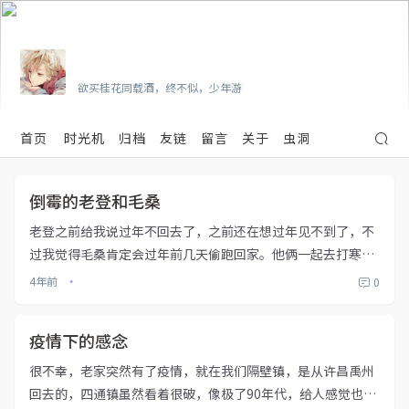
Vian
欲买桂花同载酒，终不似，少年游
首页
时光机
归档
友链
留言
关于
虫洞
倒霉的老登和毛桑
老登之前给我说过年不回去了，之前还在想过年见不到了，不
过我觉得毛桑肯定会过年前几天偷跑回家。他俩一起去打寒假
工了，过年不回家挣点钱。世事难料，郑州突然疫情严重了，
4年前
0
•
他俩是从郑州出发的，而且工作了一周了，前天晚上健康码直
接红了，虽然第二天...
疫情下的感念
很不幸，老家突然有了疫情，就在我们隔壁镇，是从许昌禹州
回去的，四通镇虽然看着很破，像极了90年代，给人感觉也是