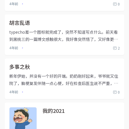
破破旧旧没生机的感觉，但是他地理位置很特殊，人流量很大
4年前
0
•
的。我们村上的人也会经常去那边买菜逛街之类的。好巧不巧
那个从禹州回来的...
胡言乱语
typecho差一个图标就完成了，突然不知道写点什么。前天看
到黑桃三的一篇博文感触很大，我好像突然悟了，又好像更迷
惑了。我到底是不是喜欢她，我们应该是友达以上恋人未满
4年前
2
•
吧，是我不够理性了，她是个聪明的女孩子，我其实并不需要
痛苦什么。我疑...
多事之秋
新年伊始，并没有一个好的开端。奶奶刚好起来，爷爷就又住
院了，脑梗复发伴随一点心梗，好在检查后医生说不严重，还
是很庆幸了，年纪大了身体总会有各种各样的问题，不严重就
4年前
0
•
已经是一件值得庆幸的事情。福无双至祸不单行……周一我爸
生日，爷爷正在住院...
我的2021