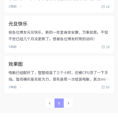
是“很嗨”。还是我单纯了……昨天溜走了，和香猪在MC里一
2年前
18
•
起跨年了。今天又来了KTV……这次要送人，溜不掉了……这
事儿搞的，23年...
元旦快乐
祝各位博友元旦快乐，新的一年里身体安康，万事如意。不知
不觉已经几个月没更新了。感谢各位博友时常的访问！
3年前
29
•
效果图
电脑已经配好了，整整组装了三个小时，还被CPU烫了一下手
指。理线确实是无能为力，首先是第一次组装电脑，其次mini
机箱的空间比较小，好多线没地方放。鼠标买的毒蝰v2pro，
3年前
95
•
明天到。效果图
9