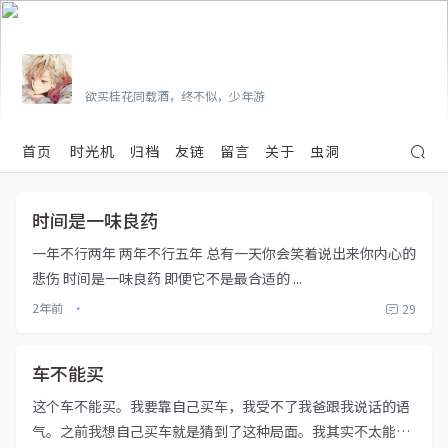
Vian
欲买桂花同载酒，终不似，少年游
首页
时光机
归档
友链
留言
关于
虫洞
时间是一味良药
一年不行两年 两年不行五年 总有一天你会笑着说出来你内心的
悲伤 时间是一味良药 即便它不是最合适的 ...
2年前
29
•
车不能买
这个车不能买。我要靠自己买车，我受不了我爸跟我说话的语
气。之前我想自己买车就是猜到了这种局面。我其实不太能表