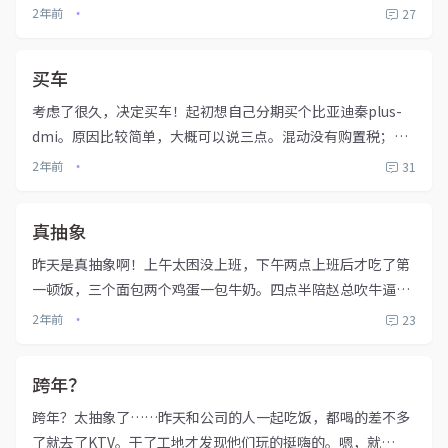
达出现在的状态。我觉得应该互相尊重，他总觉得他很牛逼，
2年前
27
•
说什么就是什么，我们不能有意见。其实互相尊重才能家庭和
睦，有问题说出来相...
买车
考虑了很久，决定买车！起初想自己分期买个比亚迪秦plus-
dmi。原因比较简单，大概可以说三点。混动没有购置税；外
观比较喜欢；能力之内。后来这个想法让我爸知道了，他是忠
2年前
31
•
实的内燃机派。让我买油车，即便买完车给我一万块加油都
行。其次说我到...
真抽象
昨天是真抽象啊！上午太困没上班，下午两点上班后才吃了第
一顿饭，三个面包两个鸡蛋一包牛奶。四点半陪赵总吹牛逼，
他说饿了要吃点东西，我刚吃完还不饿，但是看到他点的面还
2年前
23
•
是很有食欲的，然后我点了一小份。下午六点半和几个班组长
吃饭，快吃完了又被...
跨年？
跨年？太抽象了……昨天和公司的人一起吃饭，都喝的差不多
了就去了KTV。干了工地才发现他们玩的挺嗨的。嗯，就